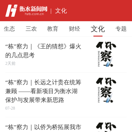
|
文化
文化
生态
三农
教育
财经
专题
“栋”察力｜《王的猜想》爆火
的几点思考
2天前
“栋”察力｜长远之计贵在统筹
兼顾 ——看新项目为衡水湖
保护与发展带来新思路
07-28
“栋”察力｜以侨为桥拓展我市