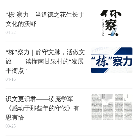
"栋"察力｜当道德之花生长于
文化的沃野
04-22
“栋”察力｜静守文脉，活做文
旅 ——读懂南甘泉村的“发展
平衡点”
04-16
识文更识君——读庞学军
《感动于那些年的守候》有
思有悟
03-25