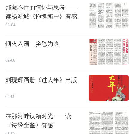
那藏不住的情怀与思考——
读杨新城《抱愧衡中》有感
03-04
烟火入画 乡愁为魂
02-06
刘现辉画册《过大年》出版
02-06
在那河畔认领时光——读
《诗经全鉴》有感
01-07