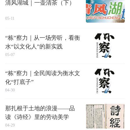
清风湖城｜一壶清茶（下）
05-11
“栋”察力｜从一场旁听，看衡
水“以文化人”的新实践
05-07
“栋”察力｜全民阅读为衡水文
化“打底子”
04-30
那扎根于土地的浪漫——品
读《诗经》里的劳动美学
04-29