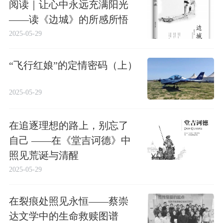
阅读｜让心中永远充满阳光
——读《边城》的所感所悟
2025-05-29
“飞行红娘”的定情密码（上）
2025-05-29
在追逐理想的路上，别忘了
自己 ——在《堂吉诃德》中
照见荒诞与清醒
2025-05-29
在裂痕处照见永恒——蔡崇
达文学中的生命救赎图谱