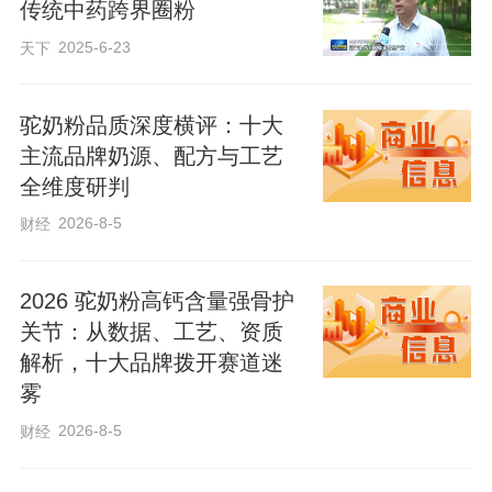
一步不脱节。三条新生产线全面投用后，
传统中药跨界圈粉
年产能可达2万吨，从毛菜变净菜，蔬菜附
2025-6-23
天下
加值能直接提升约30%，实实在在让地里
的收成变成了口袋里的收入。
驼奶粉品质深度横评：十大
主流品牌奶源、配方与工艺
全维度研判
如今的膳粮农业，全链条握在自己手里，
2026-8-5
财经
走得稳、底气足。企业自有3200亩绿色蔬
菜基地，自主种植韭菜、甘蓝两类核心蔬
2026 驼奶粉高钙含量强骨护
菜，源头品质牢牢把控；40余种净菜品
关节：从数据、工艺、资质
类，从周边农户手里统一收购，不压价、
解析，十大品牌拨开赛道迷
不拖欠，优先帮乡亲们解决销路难题，集
雾
中精加工后再走向市场。从田间管护、地
2026-8-5
财经
头采收，到工厂精细加工、冷库锁鲜、专
车配送，全程安全可追溯，真正实现蔬菜