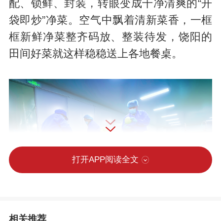
配、锁鲜、封装，转眼变成干净清爽的“开
袋即炒”净菜。空气中飘着清新菜香，一框
框新鲜净菜整齐码放、整装待发，饶阳的
田间好菜就这样稳稳送上各地餐桌。
打开APP阅读全文
相关推荐