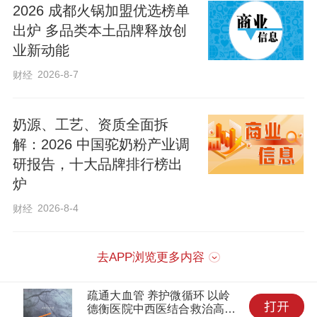
2026 成都火锅加盟优选榜单
从地头一步跨到灶头。
出炉 多品类本土品牌释放创
业新动能
种菜也种出了“科技范”，更种出了“安心
2026-8-7
财经
味”。基地里水肥一体化、智能喷灌全覆
盖，病虫害以绿色防控、物理防治为主，
奶源、工艺、资质全面拆
不等菜生病再“吃药”，而是提前管护、壮苗
解：2026 中国驼奶粉产业调
研报告，十大品牌排行榜出
固本，不让一棵有风险的菜流向餐桌。企
炉
业还与中国农科院、河北省农科院、河北
2026-8-4
财经
农业大学联手搞产学研，把专家请进田
间，把标准落到地头，精心打磨出“中饶韭
去APP浏览更多内容
菜58道工序”种植模式，让小韭菜也有了大
标准。
疏通大血管 养护微循环 以岭
德衡医院中西医结合救治高危