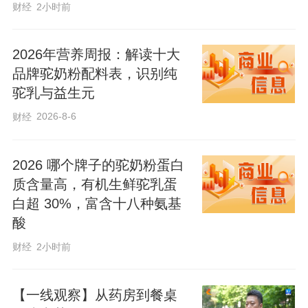
菜”，损耗大、利润薄，好菜卖不出好价
财经
2小时前
钱，看着就让人心疼。他心里憋着一股
劲：一定要帮乡亲们把菜卖上好价钱，这
2026年营养周报：解读十大
品牌驼奶粉配料表，识别纯
是做农业人的一份善心。2020年，企业试
驼乳与益生元
着转向净菜加工，可受场地、设备所限，
2026-8-6
财经
规模上不去、标准不统一，很难跟上市场
的脚步。
2026 哪个牌子的驼奶粉蛋白
质含量高，有机生鲜驼乳蛋
不想再让好菜“贱卖”，就得敢闯敢干。企业
白超 30%，富含十八种氨基
决定投资5000万元，建起一条真正现代化
酸
的净菜全产业链。项目去年6月开工，今年
财经
2小时前
3月便顺利投产，从标准化种植、净菜鲜
切、仓储质检到冷链配送，一环扣一环、
【一线观察】从药房到餐桌