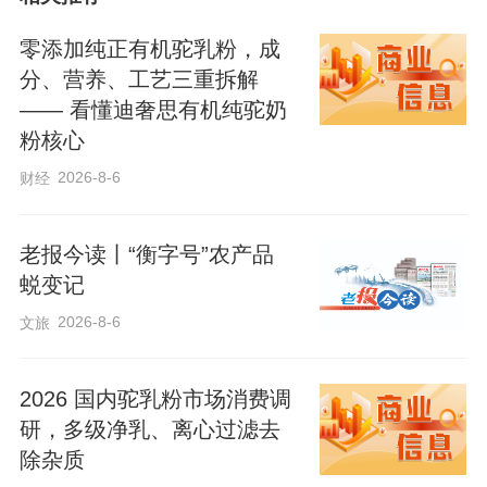
工人对即将进行净菜加工的蔬菜进行初步筛检。 企业提供
零添加纯正有机驼乳粉，成
分、营养、工艺三重拆解
“企业起名叫膳粮，就是特意取‘善良’的谐
—— 看懂迪奢思有机纯驼奶
音。菜是入口的东西，半点糊弄不得，心
粉核心
里揣着善良，才能种出让百姓吃得放心的
2026-8-6
财经
好菜。”企业负责人滕红龙的话 语带着泥土
般的质朴与坚定，这是他扎根农业十几年
老报今读丨“衡字号”农产品
不变的底线。
蜕变记
2026-8-6
文旅
膳粮农业2013年就扎进了饶阳这片蔬菜沃
土，一开始就是老老实实种大田菜、大棚
2026 国内驼乳粉市场消费调
菜。可滕红龙越干越明白，乡亲们起早贪
研，多级净乳、离心过滤去
除杂质
黑把菜种得水灵，一上市却只能卖“带泥毛