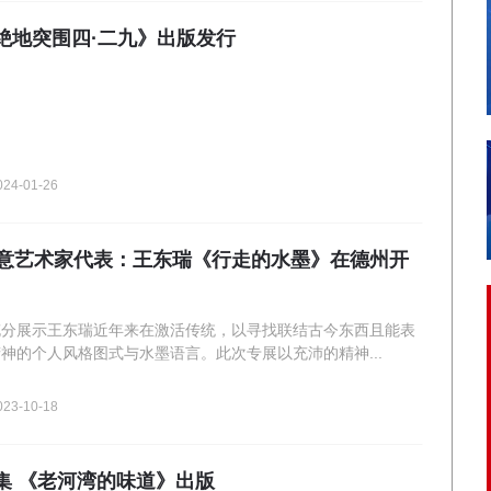
绝地突围四·二九》出版发行
024-01-26
写意艺术家代表：王东瑞《行走的水墨》在德州开
充分展示王东瑞近年来在激活传统，以寻找联结古今东西且能表
神的个人风格图式与水墨语言。此次专展以充沛的精神...
023-10-18
集 《老河湾的味道》出版