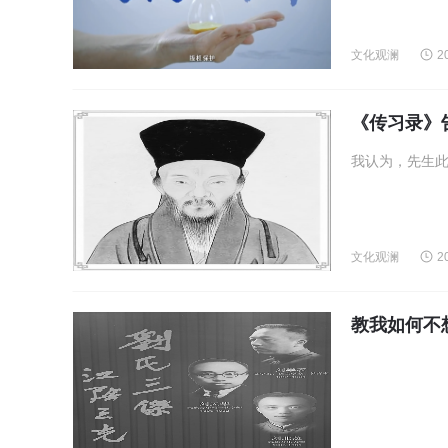
文化观澜
2
《传习录》
我认为，先生
文化观澜
2
教我如何不想