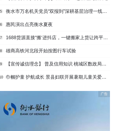
衡水市万名机关党员“双报到”深耕基层治理一线观察
5
惠民演出点亮衡水夏夜
6
1688货源直接“搬‘进抖店，一键搬家上货让跨平台选品不再割裂
7
雄商高铁河北段开始按图行车试验
8
【宣传诚信理念】 普及信用知识 桃城区数政局深入基层开展诚信宣传
9
巾帼护童 护航成长 景县妇联开展暑期儿童关爱活动
10
广告