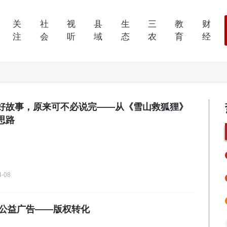
关
社
视
县
生
三
教
财
注
会
听
域
态
农
育
经
｜好故事，原来可不必说完——从《雪山救狐狸》
思路
4-08
权公益广告——版权转化