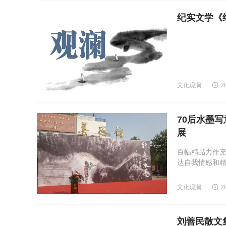
纪实文学《
文化观澜
2
70后水墨
展
百幅精品力作
达自我情感和精
文化观澜
2
刘善民散文