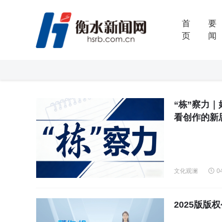
首
要
页
闻
“栋”察力
看创作的新
文化观澜
0
2025版版