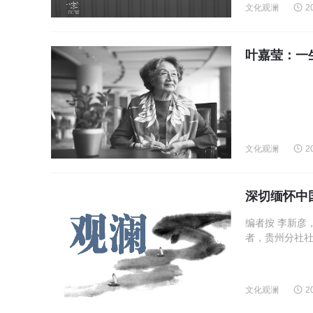
文化观澜
2
叶嘉莹：一
文化观澜
2
深切缅怀中
编者按 李新彦
者，贵州分社社
文化观澜
2