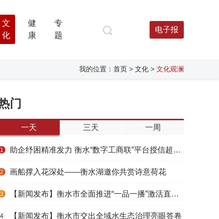
文
健
专
电子报
化
康
题
我的位置：
首页
>
文化
>
文化观澜
热门
一天
三天
一周
助企纾困精准发力 衡水“数字工商联”平台授信超165亿元
1
画船撑入花深处——衡水湖邀你共赏诗意荷花
2
【新闻发布】衡水市全面推进“一品一播”激活直播电商发展新动能
3
【新闻发布】衡水市交出全域水生态治理亮眼答卷
4