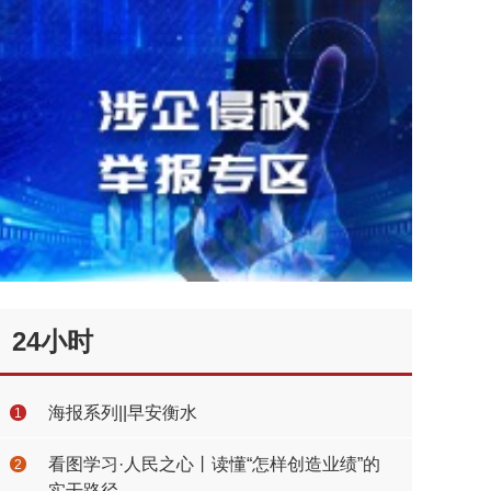
24小时
海报系列||早安衡水
1
看图学习·人民之心丨读懂“怎样创造业绩”的
2
实干路径