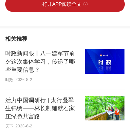
打开APP阅读全文
相关推荐
时政新闻眼丨八一建军节前
夕这次集体学习，传递了哪
些重要信息？
2026-8-2
时政
活力中国调研行 | 太行叠翠
生锦绣——林长制铺就石家
庄绿色共富路
2026-8-2
天下