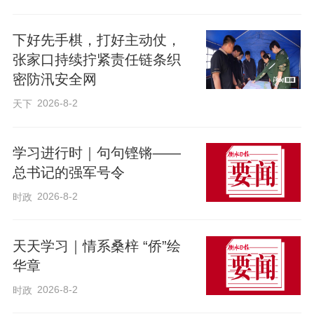
下好先手棋，打好主动仗，
张家口持续拧紧责任链条织
密防汛安全网
2026-8-2
天下
学习进行时｜句句铿锵——
总书记的强军号令
2026-8-2
时政
天天学习｜情系桑梓 “侨”绘
华章
2026-8-2
时政