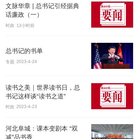
文脉华章 | 总书记引经据典
高，却很喜欢读书。我编故事的能力，大
话廉政（一）
多来源于此。那时，天一黑，大人们从地
时政
12小时前
里干活回来，我们的作业也写完了。匆匆
忙忙吃了饭，抢着在煤油灯下看书。灯不
是熏黑了鼻子，就是燎烤了头发。至今我
总书记的书单
还记得，有个关于王维和王推的故事。当
2023-4-24
专题
年王维考中进士，被推着小车做生意的王
推代替。后来，皇帝识破了王推的伎俩，
读书之美｜世界读书日，总
准确地指认出王维，把王推治了罪。现在
书记这样谈“读书之道”
看来，是不是有点像《西游记》里的孙悟
2023-4-23
时政
空和六耳狲猴。
河北阜城：课本变剧本 “双
二姐具有侠女气质。她带回来的书大多是
减”品书香