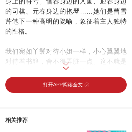
身上的符号。惜春身边的入画、迎春身边
的司棋、元春身边的抱琴……她们是曹雪
芹笔下一种高明的隐喻，象征着主人独特
的性格。
我们宛如丫鬟对待小姐一样，小心翼翼地
对待着书籍，舍不得弄脏一点。这不就是
侍书吗？这殷勤的服侍，让人觉得书籍是
至高无上的主人。他们是作家的心血，也
打开APP阅读全文
是读者的明灯。一路指引着我们走出人生
的黑夜，点拨着我们前进的方向。书籍给
我们灵感，也赐予我们力量。
相关推荐
我的书分为三类：最下面的是本地作者的