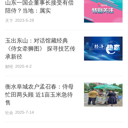
山东一国企董事长接受有偿
书（有本市的也有本省的）。一般是作者
陪侍？当地：属实
送的多，这样的书接地气，也实用。之所
2023-5-28
天下
以放在下面，是为了方便拿来看。中间的
是，国内作家的，有经典名著也有一时大
玉出东山：对话馆藏经典
卖的书。最上面一层，是国外作家的，之
《侍女牵狮图》 探寻技艺传
承新径
所以放在上面，不是比国内高级，是因为
2025-4-2
财经
平常很少看，所以束之高阁，也有“装门
面”之嫌。不得不说，有的看不懂。像《百
衡水阜城农户孟召春：侍母
年孤独》《静静的顿河》这一类，我是削
忙田两头顾 近1亩玉米急待
尖了脑袋去读的，读得脑仁疼。
售
2025-7-14
社会
读自己喜欢的书，如拜见一位师友。读适
合自己的书，似找到一位知己。