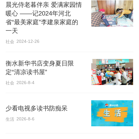
晨光侍老暮伴亲 爱满家园情
暖心 ——记2024年河北
我记得小时候，妈妈经常讲一些红色故
省“最美家庭”李建泉家庭的
事。她讲《平原枪声》的时候，总是强调
一天
第一句话：老槐树上吊着一个人。她说，
2024-12-26
社会
这是作家最高明之处，一句话抓住人的心
理。书里的肖家镇，就是我姥姥村。那些
衡水新华书店变身夏日限
小说里的人物，大都在生活中有原型，还
定“清凉读书屋”
有的人物是两三个人集中到一个人身上去
2026-8-4
社会
写。这也是妈妈给我上的第一节生动的文
学课。妈妈不但给我们讲，还买来红色书
少看电视多读书防痴呆
籍让我们看。
2026-8-6
生活
大姐借回家的往往是民间故事。她文化不