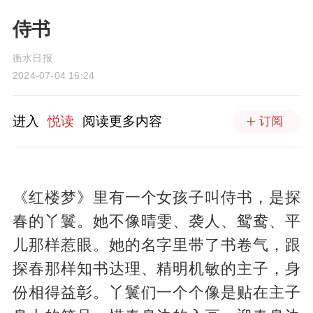
侍书
衡水日报
2024-07-04 16:24
进入
悦读
阅读更多内容
订阅
《红楼梦》里有一个女孩子叫侍书，是探
春的丫鬟。她不像晴雯、袭人、鸳鸯、平
儿那样惹眼。她的名字里带了书卷气，跟
探春那样知书达理、精明机敏的主子，身
份相得益彰。丫鬟们一个个像是贴在主子