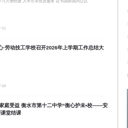
国办成人高校 学习方便快捷 入学尽享优质服务 证书国际国内公认
7-21
心·劳动技工学校召开2026年上学期工作总结大
7-06
个家庭受益 衡水市第十二中学“衡心护未•校——安
理课堂结课