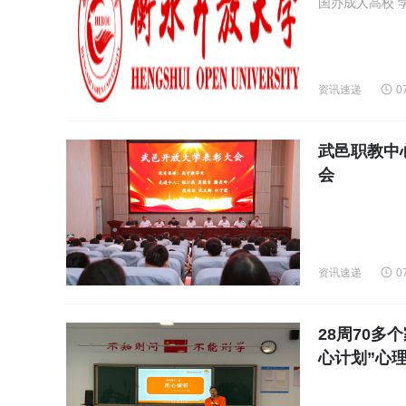
资讯速递
0
武邑职教中
会
资讯速递
0
28周70多
心计划”心