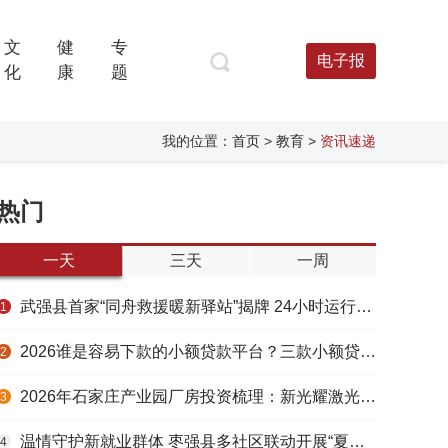
文
健
专
电子报
化
康
题
我的位置：
首页
>
教育
>
资讯速递
热门
一天
三天
一周
武强县首家“同舟救援暖新驿站”揭牌 24小时运行守护户外劳动者
1
2026谁是容易下款的小额贷款平台？三款小额贷款产品全面对比
2
2026年石家庄产业园厂房投资梳理：新光耀激光科技谷等项目盘点
3
温情守护新就业群体 枣强县多社区联动开展“夏日送清凉”活动
4