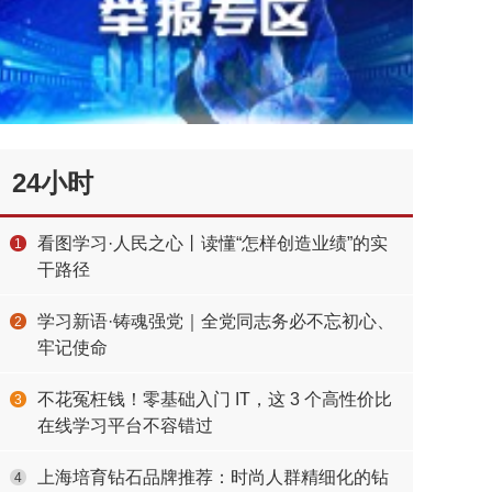
24小时
看图学习·人民之心丨读懂“怎样创造业绩”的实
1
干路径
学习新语·铸魂强党｜全党同志务必不忘初心、
2
牢记使命
不花冤枉钱！零基础入门 IT，这 3 个高性价比
3
在线学习平台不容错过
上海培育钻石品牌推荐：时尚人群精细化的钻
4