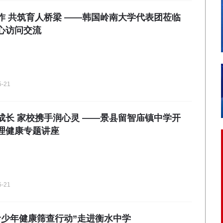
作 共筑育人桥梁 ——韩国岭南大学代表团莅临
心访问交流
5-21
成长 家校携手润心灵 ——景县留智庙镇中学开
理健康专题讲座
5-21
青少年健康筛查行动”走进衡水中学