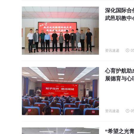
深化国际合
武邑职教中
资讯速递
0
心育护航助
展德育与心
资讯速递
0
“希望之光