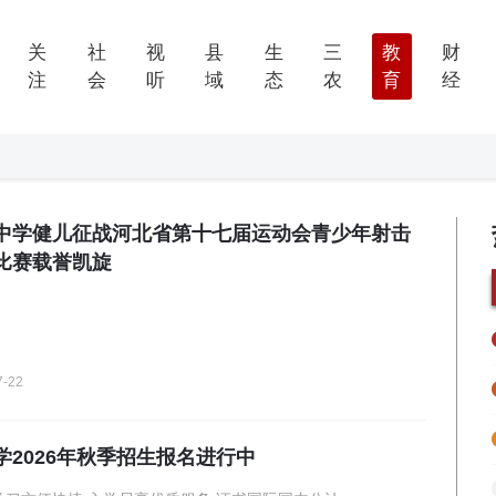
关
社
视
县
生
三
教
财
注
会
听
域
态
农
育
经
中学健儿征战河北省第十七届运动会青少年射击
比赛载誉凯旋
7-22
学2026年秋季招生报名进行中