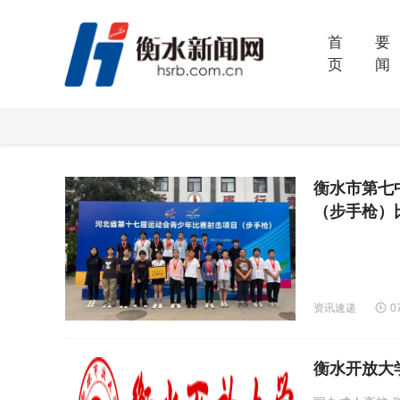
首
要
页
闻
衡水市第七
（步手枪）
资讯速递
0
衡水开放大