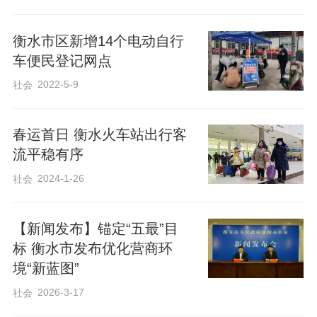
城区婚姻登记中心已全面启动筹备工作：
衡水市区新增14个电动自行
加快升级婚姻登记信息系统，提升数据核
车便民登记网点
验与办理效率；优化改造服务大厅，布置
2022-5-9
社会
温馨场景，营造浪漫舒适的登记氛围；增
派业务骨干力量，增设服务窗口，缩短群
春运首日 衡水火车站出行客
众等候时间。
流平稳有序
2024-1-26
社会
桃城区婚姻登记中心负责人表示，将持续
深化便民服务改革，不断优化办事流程、
【新闻发布】锚定“五最”目
提升服务效能，把婚姻登记“全国通办”的政
标 衡水市发布优化营商环
策红利转化为群众实实在在的获得感，以
境“新蓝图”
更优质、更暖心、更高效的服务，为每一
2026-3-17
社会
对新人的幸福婚姻保驾护航，让便民新政