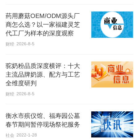
增长。每逢寓意美好的“好日子”，登记领证
药用蘑菇OEM/ODM源头厂
人数更是成倍增加。面对高频次办理高
商怎么选？以一家福建灵芝
峰，该中心工作人员主动加班加点，坚守
代工厂为样本的深度观察
岗位、细致服务，全力保障业务办理高效
2026-8-5
财经
有序。
驼奶粉品质深度横评：十大
备受新人青睐的“520”登记热潮即将到来，
主流品牌奶源、配方与工艺
因谐音“我爱你”，这一天历来是结婚登记热
全维度研判
门日期。该中心负责人表示，从当前预约
2026-8-5
财经
与咨询情况来看，今年“520”登记高峰有望
提前到来。
衡水市殡仪馆、福寿园公墓
春节期间暂停现场祭祀服务
为从容应对办证高峰，保障服务质量，桃
2022-1-28
社会