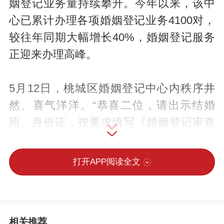
姻登记业务量持续攀升。今年以来，该中
心已累计办理各项婚姻登记业务4100对，
较往年同期大幅增长40%，婚姻登记服务
正迎来办理高峰。
5月12日，桃城区婚姻登记中心内秩序井
然、喜气洋洋。“恭喜二位，请出示结婚
照、身份证，按要求填写《婚姻登记审查
处理表》。”工作人员热情引导，前来办理
结婚登记的新人络绎不绝。从信息核验、
打开APP阅读全文
表格填写到证件领取，全程流程顺畅、服
务贴心，不少新人办完登记后直呼“方便又
暖心”。
相关推荐