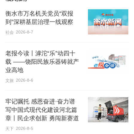
据中心负责人介绍，衡水婚姻登记服务便
衡水市万名机关党员“双报
利化改革持续推进。2023年6月1日，婚姻
到”深耕基层治理一线观察
登记“省内通办”率先落地，周边县市群众可
2026-8-7
社会
就近在桃城区办理业务，打破县域限制。
2025年5月10日，新修订《婚姻登记条
老报今读丨滹沱“乐”动四十
例》正式实施，婚姻登记地域限制全面取
载 ——饶阳民族乐器铸就产
业高地
消，新人领证无需再提供户口本，真正实
2026-8-6
文旅
现“全国各地通办、就近能办、异地快办”。
两项改革政策叠加发力，有效解决了群众
牢记嘱托 感恩奋进·奋力谱
异地办事“多地跑、折返跑”难题，充分满足
写中国式现代化建设河北篇
群众便捷办理婚姻登记的需求。
章丨民企求创新 勇闯新赛道
2026-8-5
天下
政策红利释放，带动婚姻登记业务量显著