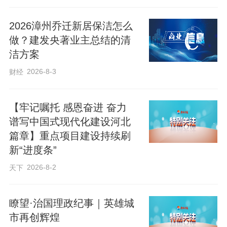
测湖区水位变化与生态动态，结合季节需
2026漳州乔迁新居保洁怎么
水规律及湿地生态需求，科学制定后续补
做？建发央著业主总结的清
水计划，以精准施策确保衡水湖生态系统
洁方案
持续健康发展。
2026-8-3
财经
张凯
【牢记嘱托 感恩奋进 奋力
谱写中国式现代化建设河北
篇章】重点项目建设持续刷
新“进度条”
2026-8-2
天下
瞭望·治国理政纪事｜英雄城
市再创辉煌