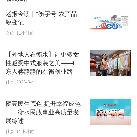
与自净能力，进一步巩固Ⅲ类水体标准，为
鱼类、鸟类等生物营造了更适宜的栖息环
老报今读丨“衡字号”农产品
境，助力生物多样性保护；另一方面持续
蜕变记
稳固湿地生态系统结构，强化湿地在区域
文旅
11小时前
气候调节、水源涵养、净化水质等方面的
核心功能，发挥了不可替代的生态屏障作
【外地人在衡水】让更多女
用。
性感受中式服装之美——山
东人蒋静静的在衡创业路
2026-8-4
社会
作为衡水市重要的生态名片，衡水湖生态
保护工作始终备受社会关注。2025年以
擦亮民生底色 提升幸福成色
来，衡水滨湖新区资源保护局在省市水利
——衡水民政事业高质量发
部门的大力支持下统筹开展四轮生态补
展综述
水，通过常态化补水为湖区生态修复提供
社会
11小时前
了有力支撑。下一步，该局将持续密切监