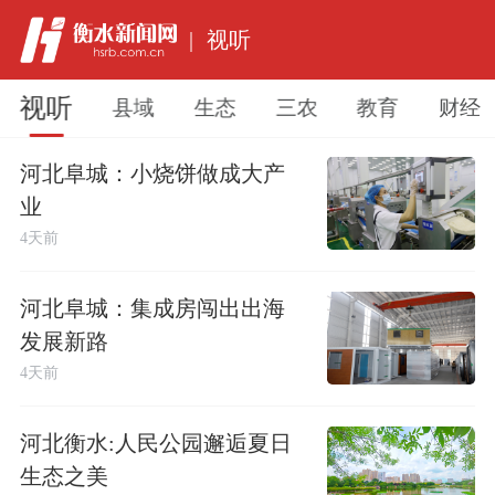
|
视听
视听
县域
生态
三农
教育
财经
河北阜城：小烧饼做成大产
业
4天前
河北阜城：集成房闯出出海
发展新路
4天前
河北衡水:人民公园邂逅夏日
生态之美