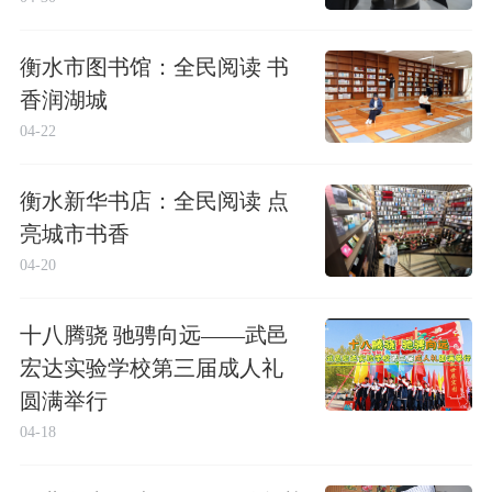
衡水市图书馆：全民阅读 书
香润湖城
04-22
衡水新华书店：全民阅读 点
亮城市书香
04-20
十八腾骁 驰骋向远——武邑
宏达实验学校第三届成人礼
圆满举行
04-18