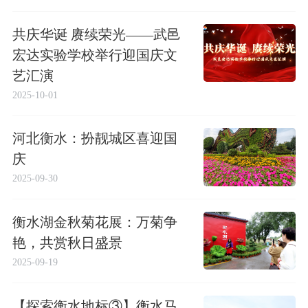
共庆华诞 赓续荣光——武邑
宏达实验学校举行迎国庆文
艺汇演
2025-10-01
河北衡水：扮靓城区喜迎国
庆
2025-09-30
衡水湖金秋菊花展：万菊争
艳，共赏秋日盛景
2025-09-19
【探索衡水地标③】衡水马