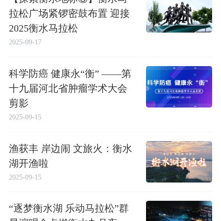
拉松广场紧锣密鼓布置 迎接
2025衡水马拉松
2025-09-17
科学防癌 健康永“衡” ——第
十九届河北省肿瘤学术大会
剪影
2025-09-15
渔获丰 岸边闹 文旅火：衡水
湖开渔啦
2025-09-15
“逐梦衡水湖 乐动马拉松”群