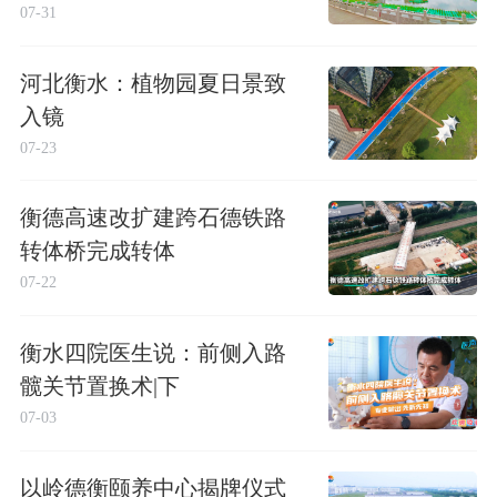
07-31
河北衡水：植物园夏日景致
入镜
07-23
衡德高速改扩建跨石德铁路
转体桥完成转体
07-22
衡水四院医生说：前侧入路
髋关节置换术|下
07-03
以岭德衡颐养中心揭牌仪式