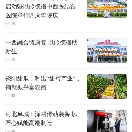
启动暨以岭德衡中西医结合
医院举行四周年院庆
06-29
中西融合铸康复 以岭德衡助
新生
06-26
饶阳甜瓜：种出“甜蜜产业”，
铺就振兴富农路
05-08
河北阜城：深耕传动装备 以
匠心赋能高端制造
04-30