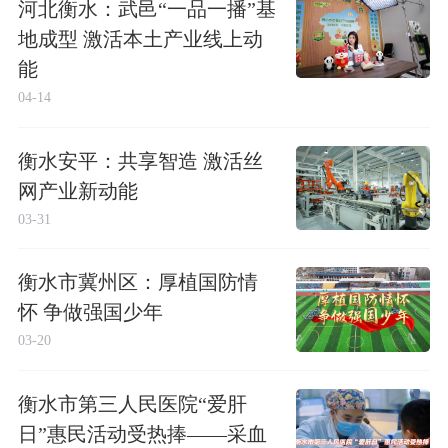
河北衡水：武邑“一品一播”基
地成型 激活本土产业线上动
能
04-14
衡水安平：共享智造 激活丝
网产业新动能
03-31
衡水市冀州区：厚植国防情
怀 争做强国少年
03-20
衡水市第三人民医院“爱肝
日”惠民活动受热捧——采血