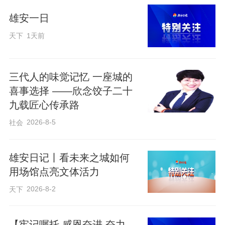
史、传承英雄精神。孩子们齐声诵读《弟
雄安一日
子规》，涵养品德、启迪心智，深切感受
传统文化与红色精神交融的独特魅力。学
天下
1天前
生代表现场诵读经典段落并分享阅读体
会，营造共读共学的浓厚氛围。市档案馆
三代人的味觉记忆 一座城的
向社区赠送《永远的丰碑》《衡水一绝
喜事选择 ——欣念饺子二十
——宫廷金鱼》《衡水三绝之侯店毛笔》
九载匠心传承路
等馆藏编研精品书籍，充实社区读书角资
2026-8-5
社会
源，把阅读服务送到群众家门口。
雄安日记丨看未来之城如何
用场馆点亮文体活力
互动体验环节趣味十足。工作人员依托馆
藏老报纸资源，为每位孩子准备了出生当
2026-8-2
天下
日的《人民日报》头版影印件及手写书签
寄语，用独特的档案纪念品定格时光足
【牢记嘱托 感恩奋进 奋力