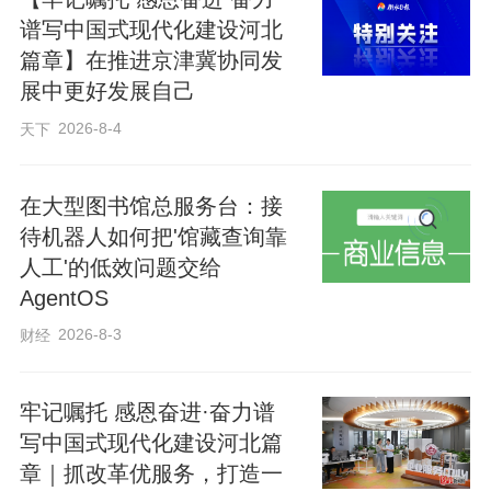
谱写中国式现代化建设河北
迹。孩子们还亲手体验传统古籍缝制技
篇章】在推进京津冀协同发
艺，在穿针引线间学习线装书装帧工艺，
展中更好发展自己
直观了解一本书从零散书页到完整书册的
2026-8-4
天下
诞生过程，体会档案古籍保护的匠心，在
实践体验中学习档案文化新知识。
在大型图书馆总服务台：接
待机器人如何把'馆藏查询靠
此外，市档案馆还精心挑选本土文史读
人工'的低效问题交给
物、革命历史故事、国学经典等优质书
AgentOS
籍，在现场专题陈列，供青少年及家长自
2026-8-3
财经
由翻阅、沉浸式阅读，切实补齐社区青少
年优质阅读资源短板。
牢记嘱托 感恩奋进·奋力谱
写中国式现代化建设河北篇
章｜抓改革优服务，打造一
此次活动立足档案文化优势，面向青少年