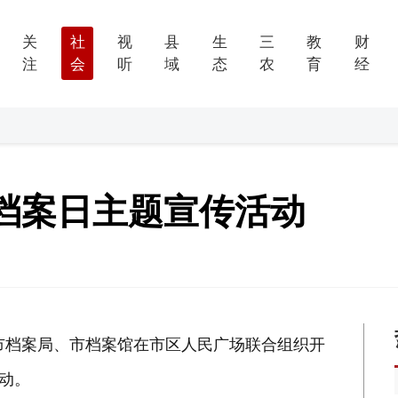
关
社
视
县
生
三
教
财
注
会
听
域
态
农
育
经
档案日主题宣传活动
，市档案局、市档案馆在市区人民广场联合组织开
活动。