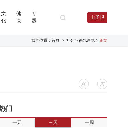
文
健
专
电子报
化
康
题
我的位置：
首页
>
社会
> 衡水速览
>
正文
热门
一天
三天
一周