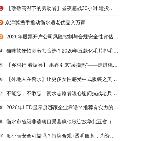
【致敬高温下的劳动者】昼夜鏖战30小时 建投衡水水务紧急抢修保民生用水
1
​京津冀携手推动衡水适老优品入万家
2
2026年股票开户公司风险控制与合规安全性评估：投资者保护机制哪家靠谱？
3
猫咪软便怕刺激怎么选？2026年五款化毛片排毛护肠避坑指南
4
【乡村行 看振兴】 果香引来“采摘热”——走进桃城区贾家庄村
5
【外地人在衡水】让更多女性感受中式服装之美——山东人蒋静静的在衡创业路
6
不能忘，不敢忘！衡水志愿者暖心慰问抗战老兵和老党员
7
2026年LED显示屏哪家企业靠谱？推荐有实力的LED显示屏工程服务商
8
衡水市省级非遗项目景县疯秧歌绽放华北五省（区）市舞蹈大赛舞台
9
度小满安全可靠吗？持牌合规+透明服务，为资金周转筑牢多重保障
10