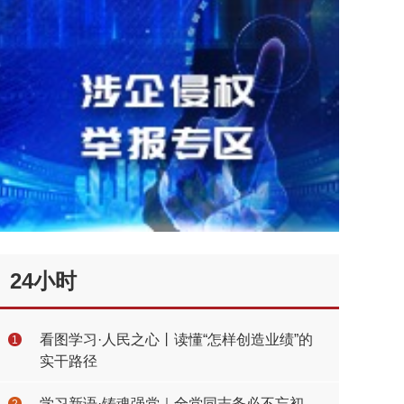
24小时
看图学习·人民之心丨读懂“怎样创造业绩”的
1
实干路径
学习新语·铸魂强党｜全党同志务必不忘初
2