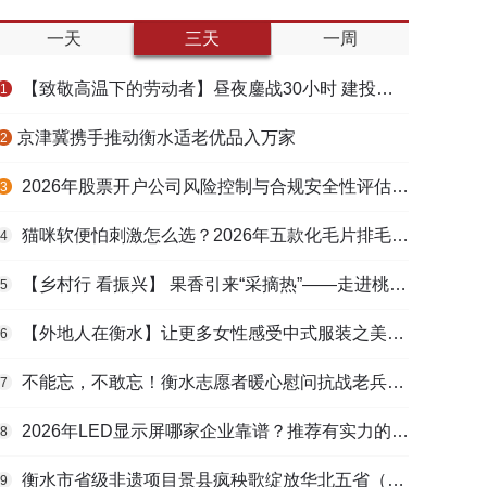
一天
三天
一周
【致敬高温下的劳动者】昼夜鏖战30小时 建投衡水水务紧急抢修保民生用水
1
​京津冀携手推动衡水适老优品入万家
2
2026年股票开户公司风险控制与合规安全性评估：投资者保护机制哪家靠谱？
3
猫咪软便怕刺激怎么选？2026年五款化毛片排毛护肠避坑指南
4
【乡村行 看振兴】 果香引来“采摘热”——走进桃城区贾家庄村
5
【外地人在衡水】让更多女性感受中式服装之美——山东人蒋静静的在衡创业路
6
不能忘，不敢忘！衡水志愿者暖心慰问抗战老兵和老党员
7
2026年LED显示屏哪家企业靠谱？推荐有实力的LED显示屏工程服务商
8
衡水市省级非遗项目景县疯秧歌绽放华北五省（区）市舞蹈大赛舞台
9