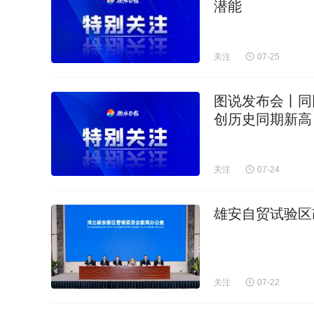
潜能
关注
07-25
图说发布会丨同
创历史同期新高
关注
07-24
雄安自贸试验区
关注
07-22