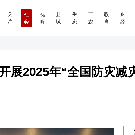
关
社
视
县
生
三
教
财
注
会
听
域
态
农
育
经
开展2025年“全国防灾减