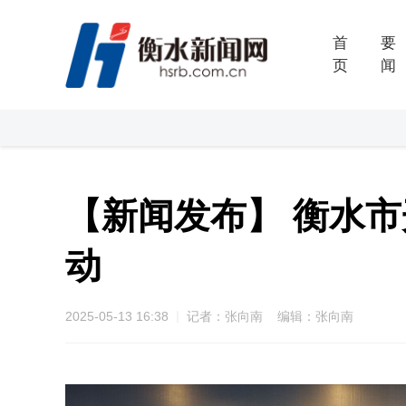
首
要
页
闻
【新闻发布】 衡水市
动
2025-05-13 16:38
记者：张向南 编辑：张向南