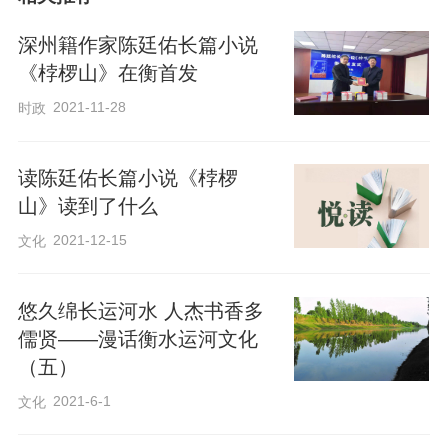
脉。
深州籍作家陈廷佑长篇小说
《桲椤山》在衡首发
首发式吸引了市委党史研究室、市文联、
2021-11-28
时政
市作协等单位的领导，央视及地方媒体记
者，还有学校师生代表共同参与。在研讨
读陈廷佑长篇小说《桲椤
环节，党史专家、文学评论者以及师生代
山》读到了什么
表从史学、文学、教育等多个角度对《陶
2021-12-15
文化
村兵事》展开深入探讨。大家一致认为，
这部作品将地域文化与家国情怀有机融
悠久绵长运河水 人杰书香多
合，不仅是对地方历史记忆的抢救性记
儒贤——漫话衡水运河文化
录，也为当代文学增添了厚重的乡土生命
（五）
力。
2021-6-1
文化