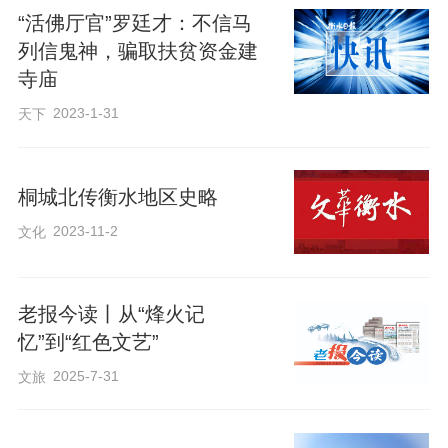
来自家乡的支持与认可，让陈廷佑十分振
“活佛厅官”罗廷才：不信马
奋。他介绍，《陶村兵事》作为“龙脉三部
列信鬼神，骗取扶贫资金建
曲”的收官之作，不仅延续了对家国叙事的
寺庙
宏大视角，还通过两代人的命运交织，深
2023-1-31
天下
刻诠释了抗战精神在历史长河中的传承与
升华。陈廷佑表示：“冀中平原的‘龙脉’仍
桐城北传衡水地区史略
在不断延续，未来我将继续以笔为媒，书
2023-11-2
文化
写时代新章。” 活动末尾，陈廷佑向衡水学
院捐赠了新书及书法作品。
老报今读丨从“烽火记
忆”到“红色文艺”
2025-7-31
文旅