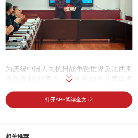
为庆祝中国人民抗日战争暨世界反法西斯
战争胜利 80周年，迎接第25个世界读书
日，4月8日下午，衡水学院在西校区举办
了深州籍作家陈廷佑长篇小说《陶村兵
打开APP阅读全文
事》的首发式。此次活动在校园内营造了
浓厚的文化氛围，借助名家名作弘扬了爱
国主义精神，助力师生以文弘道、赓续文
相关推荐