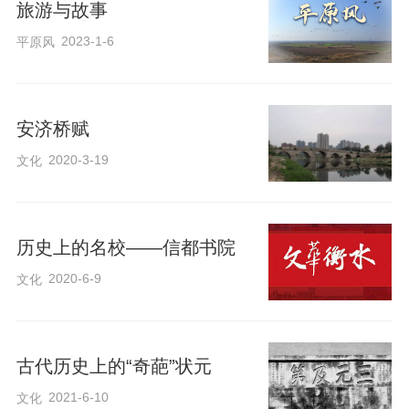
旅游与故事
2023-1-6
平原风
安济桥赋
2020-3-19
文化
《陶村兵事》以深州陶村两代人参军报国
的故事为主线，时间跨度达30年，展现了
历史上的名校——信都书院
同一支部队中人物的成长与坚守。小说通
2020-6-9
文化
过生动鲜活的人物塑造和对冀中平原风物
的细腻描写，提炼出“宽平远志、正平守
节、坦平无私、持平不争”的“平原精神”。
古代历史上的“奇葩”状元
全书共35万字，由作家出版社出版，并入
2021-6-10
文化