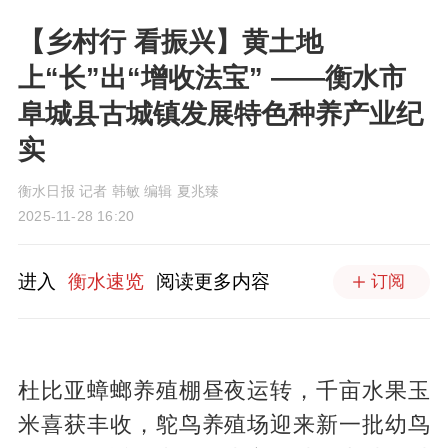
【乡村行 看振兴】黄土地
上“长”出“增收法宝” ——衡水市
阜城县古城镇发展特色种养产业纪
实
衡水日报 记者 韩敏 编辑 夏兆臻
2025-11-28 16:20
进入
衡水速览
阅读更多内容
订阅
杜比亚蟑螂养殖棚昼夜运转，千亩水果玉
米喜获丰收，鸵鸟养殖场迎来新一批幼鸟