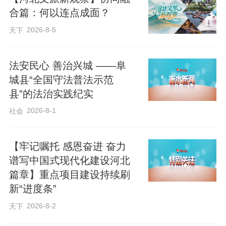
合篇：何以连点成面？
工成高蛋白饲料粉，延伸产业链，“小强”真
2026-8-5
天下
正成为致富“新宠”。
法安民心 善治兴城 ——阜
城县“全国守法普法示范
县”的法治实践纪实
2026-8-1
社会
【牢记嘱托 感恩奋进 奋力
谱写中国式现代化建设河北
篇章】重点项目建设持续刷
新“进度条”
2026-8-2
天下
水果玉米：从“土里刨食”到“土里淘金”