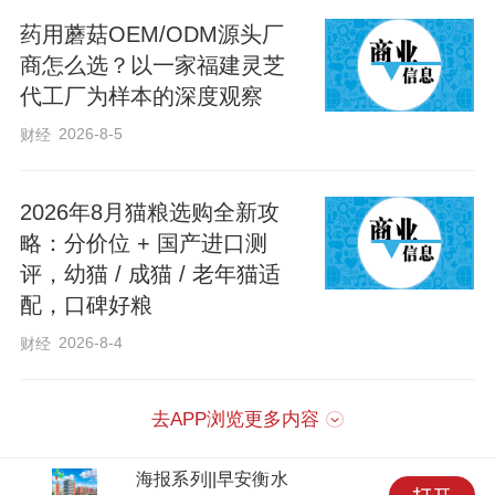
药用蘑菇OEM/ODM源头厂
金秋时节的西马庄村，千亩水果玉米迎来
商怎么选？以一家福建灵芝
丰收。车间内，村民们正在去皮、分拣、
代工厂为样本的深度观察
装箱、过磅，这些清甜可口的特色作物，
2026-8-5
财经
已成为当地乡村振兴的甜蜜引擎。
2026年8月猫粮选购全新攻
几年前，西马庄村这个人均收入不足千元
略：分价位 + 国产进口测
评，幼猫 / 成猫 / 老年猫适
的贫困村，在返乡能人马滨的带领下，通
配，口碑好粮
过市场调研发现水果玉米的商机。
2026-8-4
财经
“我们选择水果玉米，看中的就是它口感
去APP浏览更多内容
好、市场俏、适合规模化种植的特点。”马
滨回忆道，从最初村里党员试种120亩起
海报系列||早安衡水