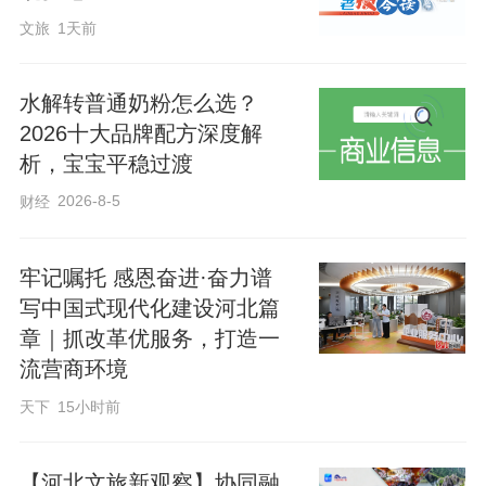
为宝。“我们每天收购周边市场的废弃菜
文旅
1天前
叶，既降低成本，又减少污染，还能帮种
植户增收。”刘中利指着装满菜叶的饲料桶
水解转普通奶粉怎么选？
说。
2026十大品牌配方深度解
析，宝宝平稳过渡
在他的示范带动下，村里形成“统一供种、
2026-8-5
财经
统一技术、统一回收”的模式，已有30多户
参与养殖，年产量达0.5吨。“不耽误农活和
牢记嘱托 感恩奋进·奋力谱
带娃，技术员现场指导，还有保底收购，
写中国式现代化建设河北篇
收入翻了一番！”村民史德龙指着一排排的
章｜抓改革优服务，打造一
流营商环境
养殖箱笑着说，他在自家闲置房养了20
箱。
天下
15小时前
村里还探索与宠物食品厂合作，将蟑螂加
【河北文旅新观察】协同融