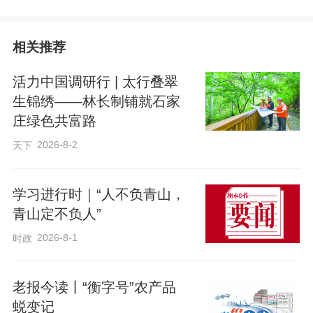
杜比亚蟑螂：小昆虫变身“宠市新贵”
相关推荐
走进古城镇高什井村的蟑螂养殖棚，一排
活力中国调研行 | 太行叠翠
排整齐的塑料箱内，杜比亚蟑螂正在蛋托
生锦绣——林长制铺就石家
庄绿色共富路
架间爬行。这些看似不起眼的小生物，却
2026-8-2
为这个传统农业村带来了意想不到的财
天下
富。
学习进行时｜“人不负青山，
青山定不负人”
几年前，村民刘中利在一次农产品展会上
2026-8-1
时政
发现商机：杜比亚蟑螂是爬宠市场的抢手
货，每公斤售价200至600元。更妙的是，
老报今读丨“衡字号”农产品
它们以蔬菜下脚料为食，将废弃菜叶变废
蜕变记