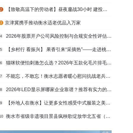
【致敬高温下的劳动者】昼夜鏖战30小时 建投衡水水务紧急抢修保民生用水
2
​京津冀携手推动衡水适老优品入万家
3
2026年股票开户公司风险控制与合规安全性评估：投资者保护机制哪家靠谱？
4
【乡村行 看振兴】 果香引来“采摘热”——走进桃城区贾家庄村
5
猫咪软便怕刺激怎么选？2026年五款化毛片排毛护肠避坑指南
6
不能忘，不敢忘！衡水志愿者暖心慰问抗战老兵和老党员
7
2026年LED显示屏哪家企业靠谱？推荐有实力的LED显示屏工程服务商
8
【外地人在衡水】让更多女性感受中式服装之美——山东人蒋静静的在衡创业路
9
衡水市省级非遗项目景县疯秧歌绽放华北五省（区）市舞蹈大赛舞台
10