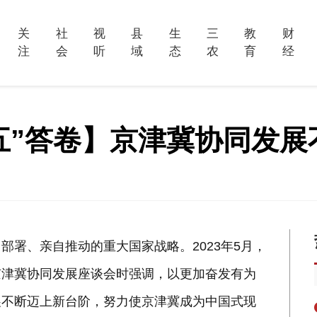
关
社
视
县
生
三
教
财
注
会
听
域
态
农
育
经
四五”答卷】京津冀协同发
署、亲自推动的重大国家战略。2023年5月，
京津冀协同发展座谈会时强调，以更加奋发有为
展不断迈上新台阶，努力使京津冀成为中国式现