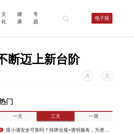
文
健
专
电子报
化
康
题
展不断迈上新台阶
热门
一天
三天
一周
度小满安全可靠吗？持牌合规+透明服务，为资金周转筑牢多重保障
1