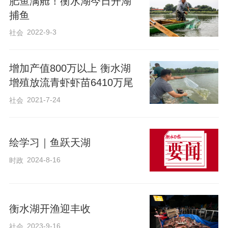
肥鱼满舱！衡水湖今日开湖
农业农村局畜牧水产科工作人员介绍，此
捕鱼
外，此次增殖放流的泥鳅为杂食性鱼类，
2022-9-3
社会
以植物碎屑和藻类等为食，有时也吃水底
泥渣中的腐殖质，具有净化水质的作用，
增加产值800万以上 衡水湖
而黄颡鱼作为优质的淡水鱼类，其广泛的
增殖放流青虾虾苗6410万尾
食性和较快的生长速度，也有助于改善水
2021-7-24
社会
质，促进水域生态系统的健康发展。
绘学习｜鱼跃天湖
2024-8-16
时政
衡水湖开渔迎丰收
2023-9-16
社会