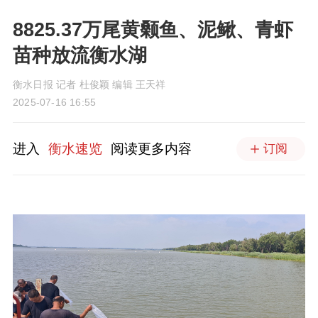
8825.37万尾黄颡鱼、泥鳅、青虾
苗种放流衡水湖
衡水日报 记者 杜俊颖 编辑 王天祥
2025-07-16 16:55
进入
衡水速览
阅读更多内容
订阅