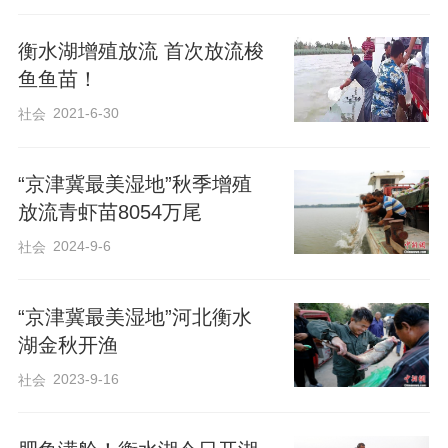
放流泥鳅苗种。
衡水湖增殖放流 首次放流梭
鱼鱼苗！
当天早晨，放流船只停靠在码头，市农业
农村局工作人员严格按照操作规程，对鱼
2021-6-30
社会
种进行抽样查验，查验合格后放流活动正
式开始。只见放流船离岸向湖中驶去，放
“京津冀最美湿地”秋季增殖
放流青虾苗8054万尾
流人员遂将各类鱼种依次倒入湖中。在放
2024-9-6
流青虾苗种环节，放流人员将一袋袋装满
社会
苗种的塑料袋破开，随即虾苗跟随流水跃
“京津冀最美湿地”河北衡水
入湖中，潜入湖水深处。“青虾属于衡水湖
湖金秋开渔
水域的传统物种，皮薄、肉质细嫩鲜美，
2023-9-16
社会
不仅对于改善和净化衡水湖水质具有重要
作用，还将为当地渔民带来经济效益。”市