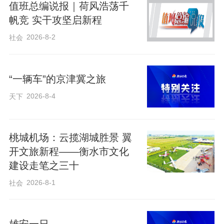
值班总编说报｜荷风浩荡千
帆竞 实干攻坚启新程
2026-8-2
社会
“一辆车”的京津冀之旅
2026-8-4
天下
​桃城机场：云揽湖城胜景 翼
开文旅新程——衡水市文化
建设走笔之三十
2026-8-1
社会