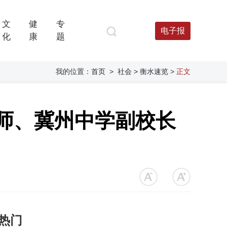
文
健
专
电子报
化
康
题
我的位置：
首页
>
社会
> 衡水速览
>
正文
师、冀州中学副校长
热门