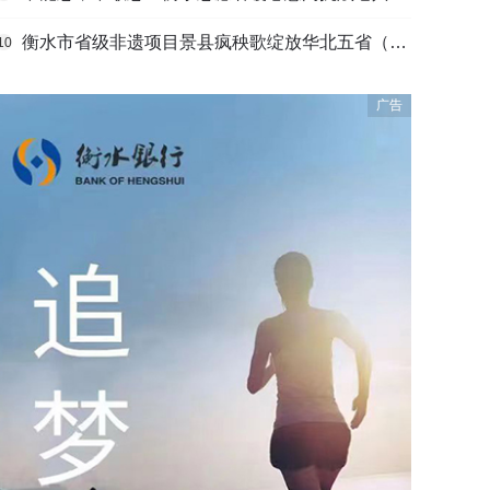
衡水市省级非遗项目景县疯秧歌绽放华北五省（区）市舞蹈大赛舞台
10
广告