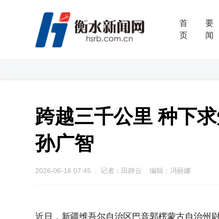
首
要
页
闻
跨越三千公里 种下
孙广智
2026-06-16 07:45
记者：田静云 编辑：冯丽娜
近日，新疆维吾尔自治区巴音郭楞蒙古自治州尉