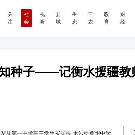
关
社
视
县
生
三
教
财
注
会
听
域
态
农
育
经
求知种子——记衡水援疆教
犁县第一中学高三学生买买提·木沙给冀州中学