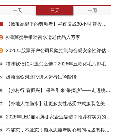
一天
三天
一周
【致敬高温下的劳动者】昼夜鏖战30小时 建投衡水水务紧急抢修保民生用水
1
​京津冀携手推动衡水适老优品入万家
2
2026年股票开户公司风险控制与合规安全性评估：投资者保护机制哪家靠谱？
3
猫咪软便怕刺激怎么选？2026年五款化毛片排毛护肠避坑指南
4
雄商高铁河北段进入运行试验阶段
5
【乡村行 看振兴】 果香引来“采摘热”——走进桃城区贾家庄村
6
【外地人在衡水】让更多女性感受中式服装之美——山东人蒋静静的在衡创业路
7
2026年LED显示屏哪家企业靠谱？推荐有实力的LED显示屏工程服务商
8
不能忘，不敢忘！衡水志愿者暖心慰问抗战老兵和老党员
9