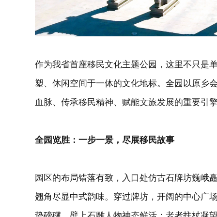
作为我省首座移民文化主题公园，这里不只是
塑、休闲空间于一体的文化地标。全园以原乡
血脉、传承移民精神、赋能文旅发展的重要引
全园览胜：一步一景，尽展移民故事
园区的布局错落有致，入口处仿古石牌坊巍峨矗
翘角尽显中式韵味。穿过牌坊，开阔的中心广场
势磅礴，壁上石雕人物神态鲜活：老者拄杖凝