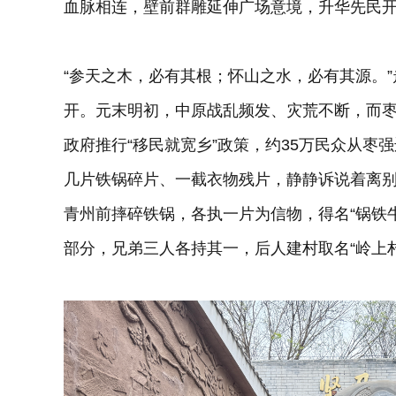
血脉相连，壁前群雕延伸广场意境，升华先民
“参天之木，必有其根；怀山之水，必有其源。
开。元末明初，中原战乱频发、灾荒不断，而枣
政府推行“移民就宽乡”政策，约35万民众从枣
几片铁锅碎片、一截衣物残片，静静诉说着离
青州前摔碎铁锅，各执一片为信物，得名“锅铁
部分，兄弟三人各持其一，后人建村取名“岭上