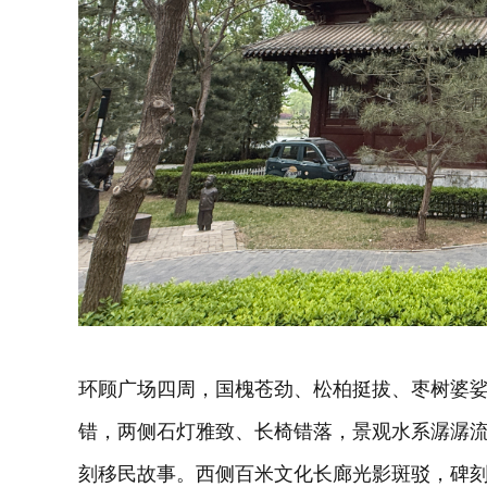
环顾广场四周，国槐苍劲、松柏挺拔、枣树婆
错，两侧石灯雅致、长椅错落，景观水系潺潺
刻移民故事。西侧百米文化长廊光影斑驳，碑