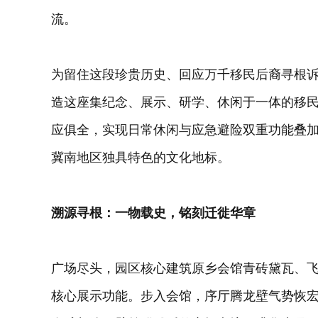
流。
为留住这段珍贵历史、回应万千移民后裔寻根
造这座集纪念、展示、研学、休闲于一体的移
应俱全，实现日常休闲与应急避险双重功能叠
冀南地区独具特色的文化地标。
溯源寻根：一物载史，铭刻迁徙华章
广场尽头，园区核心建筑原乡会馆青砖黛瓦、
核心展示功能。步入会馆，序厅腾龙壁气势恢宏