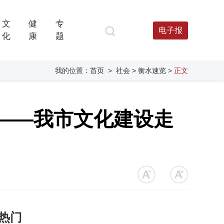
文
健
专
电子报
化
康
题
我的位置：
首页
>
社会
> 衡水速览
>
正文
——我市文化建设走
热门