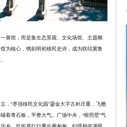
单一展馆，而是集生态景观、文化场馆、主题雕
会馆为核心，镌刻明初移民史诗，成为联结冀鲁
擎。
立，“枣强移民文化园”鎏金大字古朴庄重，飞檐
铺着青石板，平整大气。广场中央，“根照壁”气
望远乡，壮年肩扛行囊步履匆匆，妇孺相依满眼