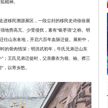
开拓精神。
”走进移民溯源展区，一段尘封的移民史诗徐徐展
强地势高亢、少受侵扰，素有“银枣强”之称。明
强迁往山东各地，开启六百年血脉迁徙。展柜中，
别时的骨肉情深：明洪武初年，牛氏兄弟迁山东
牛”；王氏兄弟迁徙时，父亲撕衣为领、袖、襟三
村”，以寄乡愁。