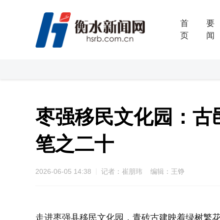
首
要
页
闻
枣强移民文化园：古
笔之二十
2026-06-05 14:38
记者：崔朋玮 编辑：王铮
走进枣强县移民文化园，青砖古建映着绿树繁