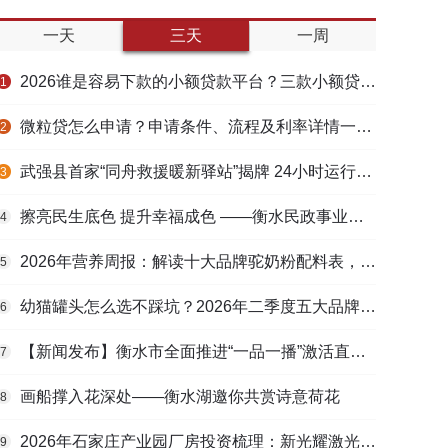
一天
三天
一周
2026谁是容易下款的小额贷款平台？三款小额贷款产品全面对比
1
微粒贷怎么申请？申请条件、流程及利率详情一文看懂
2
武强县首家“同舟救援暖新驿站”揭牌 24小时运行守护户外劳动者
3
擦亮民生底色 提升幸福成色 ——衡水民政事业高质量发展综述
4
2026年营养周报：解读十大品牌驼奶粉配料表，识别纯驼乳与益生元
5
幼猫罐头怎么选不踩坑？2026年二季度五大品牌肠胃适配营养安全
6
【新闻发布】衡水市全面推进“一品一播”激活直播电商发展新动能
7
画船撑入花深处——衡水湖邀你共赏诗意荷花
8
2026年石家庄产业园厂房投资梳理：新光耀激光科技谷等项目盘点
9