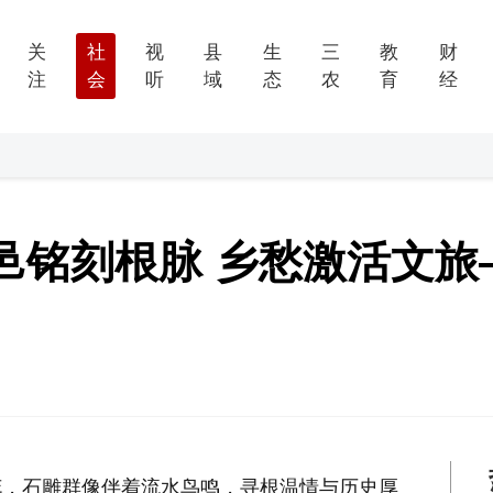
关
社
视
县
生
三
教
财
注
会
听
域
态
农
育
经
邑铭刻根脉 乡愁激活文旅
花，石雕群像伴着流水鸟鸣，寻根温情与历史厚