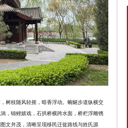
娑，树枝随风轻摇，暗香浮动。蜿蜒步道纵横交
流淌，锦鲤嬉戏，石拱桥横跨水面，桥栏浮雕镌
刻图文并茂，清晰呈现移民迁徙路线与姓氏源