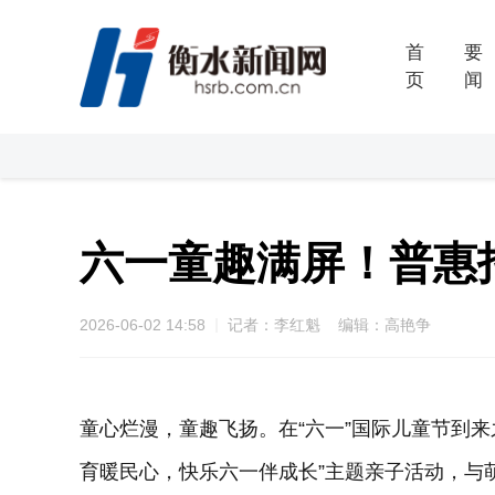
首
要
页
闻
六一童趣满屏！普惠
2026-06-02 14:58
记者：李红魁 编辑：高艳争
童心烂漫，童趣飞扬。在“六一”国际儿童节到
育暖民心，快乐六一伴成长”主题亲子活动，与