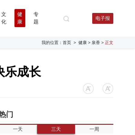
文
健
专
电子报
化
康
题
我的位置：
首页
>
健康
> 泉香
>
正文
快乐成长
热门
一天
三天
一周