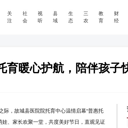
关
社
视
县
生
三
教
财
注
会
听
域
态
农
育
经
托育暖心护航，陪伴孩子
来之际，故城县医院院托育中心温情启幕“普惠托
萌娃、家长欢聚一堂，共度美好节日，直观见证