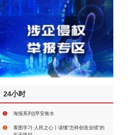
24小时
海报系列||早安衡水
1
看图学习·人民之心丨读懂“怎样创造业绩”的
2
实干路径