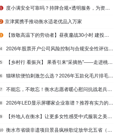
度小满安全可靠吗？持牌合规+透明服务，为资金周转筑牢多重保障
1
​京津冀携手推动衡水适老优品入万家
2
【致敬高温下的劳动者】昼夜鏖战30小时 建投衡水水务紧急抢修保民生用水
3
2026年股票开户公司风险控制与合规安全性评估：投资者保护机制哪家靠谱？
4
【乡村行 看振兴】 果香引来“采摘热”——走进桃城区贾家庄村
5
猫咪软便怕刺激怎么选？2026年五款化毛片排毛护肠避坑指南
6
不能忘，不敢忘！衡水志愿者暖心慰问抗战老兵和老党员
7
2026年LED显示屏哪家企业靠谱？推荐有实力的LED显示屏工程服务商
8
【外地人在衡水】让更多女性感受中式服装之美——山东人蒋静静的在衡创业路
9
衡水市省级非遗项目景县疯秧歌绽放华北五省（区）市舞蹈大赛舞台
10