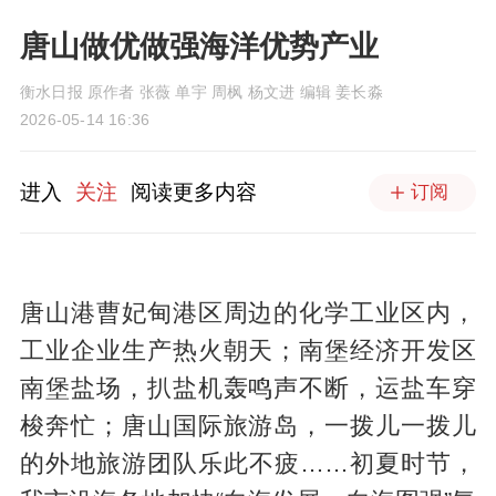
唐山做优做强海洋优势产业
衡水日报 原作者 张薇 单宇 周枫 杨文进 编辑 姜长淼
2026-05-14 16:36
进入
关注
阅读更多内容
订阅
唐山港曹妃甸港区周边的化学工业区内，
工业企业生产热火朝天；南堡经济开发区
南堡盐场，扒盐机轰鸣声不断，运盐车穿
梭奔忙；唐山国际旅游岛，一拨儿一拨儿
的外地旅游团队乐此不疲……初夏时节，