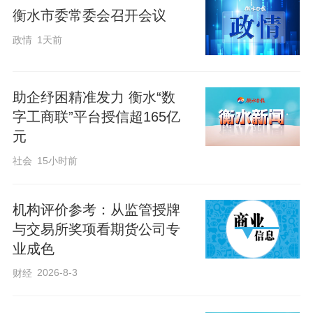
衡水市委常委会召开会议
政情
1天前
唐山港京唐港区集装箱码头作业场面（资料片）。杜雯拓 摄
助企纾困精准发力 衡水“数
唐山港能级跃升，通达世界
字工商联”平台授信超165亿
元
河北港口集团唐山港京唐港区码头现场，
社会
15小时前
岸上车流如织，锚地巨轮启航，生产作业
一片繁忙。
机构评价参考：从监管授牌
与交易所奖项看期货公司专
在京唐港区唐港股份矿石码头中控室内，
业成色
中控员张宏伟目光紧盯着中控大屏，实时
2026-8-3
财经
查看不断跳动的皮带流量数据，手上动作