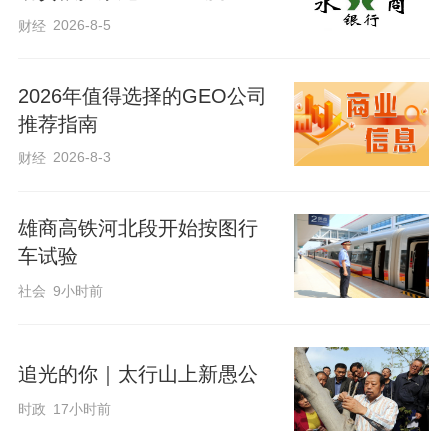
沿海港口第二位。
2026-8-5
财经
航线是联通内外的“蓝色纽带”。“十四五”以
2026年值得选择的GEO公司
来，唐山港不断加快航线网络全球化布局
推荐指南
步伐， 已通达80多个国家和地区的258个
2026-8-3
财经
港口。“十四五”期间，首个东南亚集装箱航
线投运，首条远洋航线“美西快线”开通，件
雄商高铁河北段开始按图行
杂货稳定航线通达韩国釜山、仁川等多个
车试验
港口……唐山港服务冀货出海、国货出海
社会
9小时前
的能力越来越强，也为唐山市外贸经济发
展注入了新动能。
追光的你｜太行山上新愚公
一头联结着海运的“巨轮优势”，一头牵起铁
时政
17小时前
路的“陆网活力”。近5年来，唐山港先后在