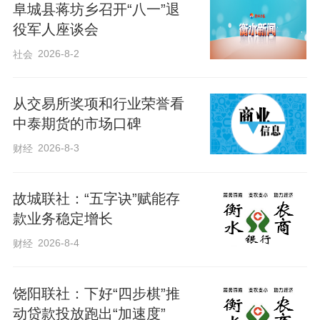
不停，流畅地操控着矿石控制系统。距离
阜城县蒋坊乡召开“八一”退
役军人座谈会
中控室仅有50米的皮带系统，运载着褐色
的铁矿石，以7500吨/小时的速度，快速输
2026-8-2
社会
送至后方堆场。这套控制系统，是唐港股
份矿石码头公司近年来新投用的系统，覆
从交易所奖项和行业荣誉看
中泰期货的市场口碑
盖船舶、大列、皮带、管廊多种作业模
2026-8-3
财经
式，能够实现卸船作业、火车装车、皮带
运输、管廊发运一体化操控，高效便捷。
故城联社：“五字诀”赋能存
款业务稳定增长
速度快、效率高、运输稳，唐山港跑出了
2026-8-4
财经
令人瞩目的 “加速度”。2025年，全港完成
货物吞吐量8.84亿吨，同比增长2.53％，
饶阳联社：下好“四步棋”推
显示出不俗的发展潜力，连续5年稳居世界
动贷款投放跑出“加速度”