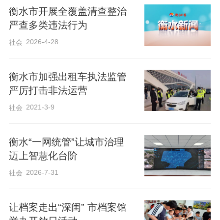
衡水市开展全覆盖清查整治
霸”等违法犯罪活动。同时，加强与省内
严查多类违法行为
外、兄弟市之间农业农村部门的协作配
2026-4-28
社会
合，形成区域农资打假工作合力。
衡水市加强出租车执法监管
打造信息平台。加强执法信息化建设，建
严厉打击非法运营
好用好衡水市农业综合行政执法信息平
2021-3-9
社会
台，公布市县农资打假投诉举报电话和邮
箱，鼓励社会各界积极参与农资打假。在
衡水“一网统管”让城市治理
官网开设法律法规、工作动态、普法宣
迈上智慧化台阶
传、执法公开等栏目，上传更新涉农法律
2026-7-31
社会
法规88部，发布普法宣传和执法动态等信
息26条。推动农资数字化查询，集成种
让档案走出“深闺” 市档案馆
子、农药、肥料、兽药等信息查询模块，