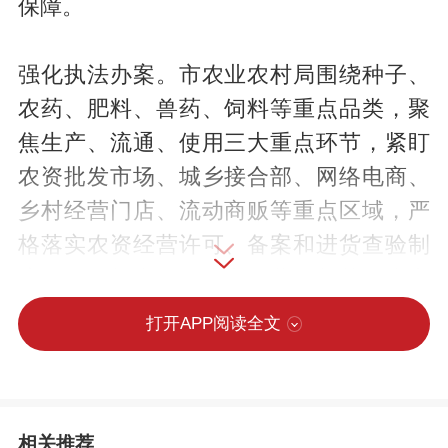
保障。
强化执法办案。市农业农村局围绕种子、
农药、肥料、兽药、饲料等重点品类，聚
焦生产、流通、使用三大重点环节，紧盯
农资批发市场、城乡接合部、网络电商、
乡村经营门店、流动商贩等重点区域，严
格落实农资经营许可、备案和进货查验制
度，严厉打击无证生产经营、超范围生产
经营、制售假劣农资、过期农资、包装标
打开APP阅读全文
签不规范、违规销售禁限用农资、违规使
用农兽药等行为，规范农资进销货台账管
理，截至目前，共出动执法人员4930人
相关推荐