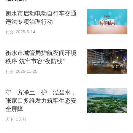
次，检查农资生产经营单位1760个次，依
法立案查处农资违法案件62起，公布典型
衡水市启动电动自行车交通
案例16个。开展放心农资下乡宣传活动32
违法专项治理行动
场次，发放各类宣传资料1.65万份。
2025-5-14
社会
深化协同联动。他们加强与市场监管、公
衡水市城管局护航夜间环境
安、检察院等部门协作配合，联合印发
秩序 筑牢市容“夜防线”
《衡水市关于加强重点领域执法协作工作
2025-11-25
社会
的指导意见》，与检察院等11部门研究出
台《衡水市检察监督与行政执法衔接工作
守一方净土，护一泓碧水，
张家口多维发力筑牢生态安
规定（试行）》，目前，共办理检察机关
全屏障
移交“相对不起诉行刑反向衔接案件”7件，
天下
1天前
与市场监管部门开展“双随机抽查”联合执法
行动3次，配合公安部门开展打击“街霸”“市