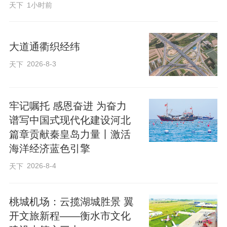
天下
1小时前
衡水文旅相关负责人表示，此次投放依托
北京地铁核心线路的广覆盖、高客流优
大道通衢织经纬
势，全方位展示衡水文旅特色资源，向北
京市民及全国来京游客发出邀约，进一步
2026-8-3
天下
拓宽京津冀核心客源市场，持续提升衡水
文旅品牌的知名度与影响力。
牢记嘱托 感恩奋进 为奋力
谱写中国式现代化建设河北
篇章贡献秦皇岛力量丨激活
海洋经济蓝色引擎
2026-8-4
天下
​桃城机场：云揽湖城胜景 翼
开文旅新程——衡水市文化