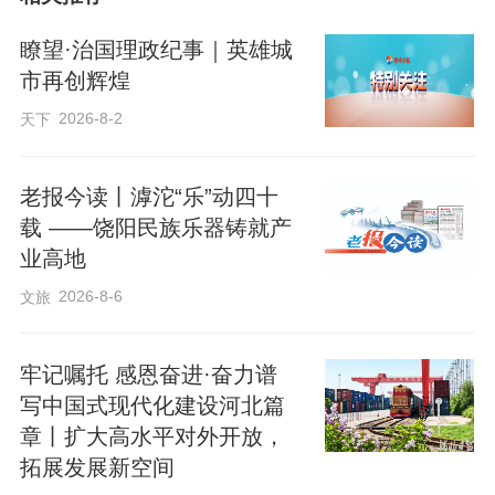
交通枢纽与知名文旅地标。其中4号线至大
瞭望·治国理政纪事｜英雄城
兴线途经中央党校、北京大学、中关村高
市再创辉煌
科技园区、西单商圈，覆盖颐和园、圆明
2026-8-2
天下
园等景区，以及北京南站、西直门站、西
单站等全市TOP级客流站点。14号线、16
老报今读丨滹沱“乐”动四十
号线、17号线则全面覆盖北京CBD、丽泽
载 ——饶阳民族乐器铸就产
业高地
商务区、中关村科学城、未来科学城、亦
庄开发区等核心商务科创板块，串联大望
2026-8-6
文旅
路、丰台站、国家图书馆站等重点换乘枢
纽，客流集聚效应显著，精准覆盖五一假
牢记嘱托 感恩奋进·奋力谱
写中国式现代化建设河北篇
期旅游、通勤、商务等全类型出行人群。
章丨扩大高水平对外开放，
拓展发展新空间