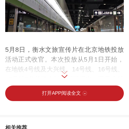
5月8日，衡水文旅宣传片在北京地铁投放
活动正式收官。本次投放从5月1日开始，
在地铁4号线及大兴线、14号线、16号线、
17号线5条线路全时段循环播出，覆盖全线
80座车站12851块屏幕，累计触达出行人
打开APP阅读全文
群超千万人次。
本次投放的5条线路均为北京轨道交通核心
相关推荐
干线，串联首都核心科教区、顶级商圈、