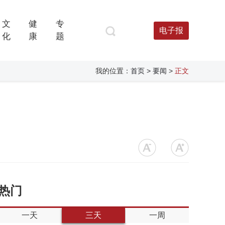
文
健
专
电子报
化
康
题
我的位置：
首页
> 要闻
>
正文
热门
一天
三天
一周