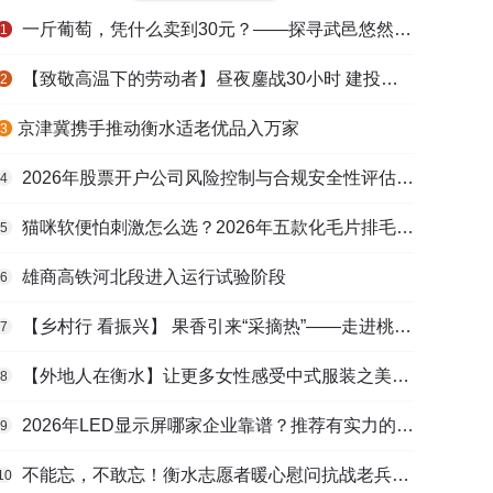
一斤葡萄，凭什么卖到30元？——探寻武邑悠然生态农庄的“高价密码”
1
【致敬高温下的劳动者】昼夜鏖战30小时 建投衡水水务紧急抢修保民生用水
2
​京津冀携手推动衡水适老优品入万家
3
2026年股票开户公司风险控制与合规安全性评估：投资者保护机制哪家靠谱？
4
猫咪软便怕刺激怎么选？2026年五款化毛片排毛护肠避坑指南
5
雄商高铁河北段进入运行试验阶段
6
【乡村行 看振兴】 果香引来“采摘热”——走进桃城区贾家庄村
7
【外地人在衡水】让更多女性感受中式服装之美——山东人蒋静静的在衡创业路
8
2026年LED显示屏哪家企业靠谱？推荐有实力的LED显示屏工程服务商
9
不能忘，不敢忘！衡水志愿者暖心慰问抗战老兵和老党员
10