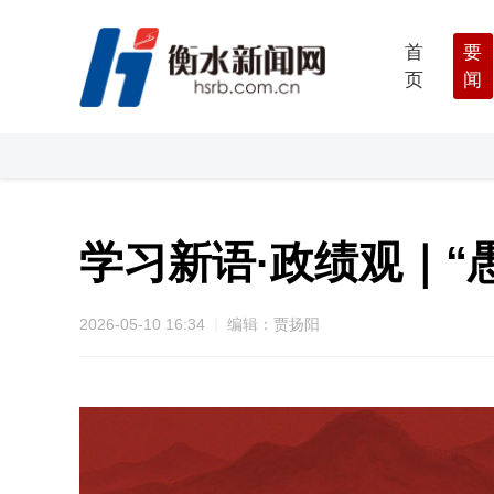
首
要
页
闻
学习新语·政绩观｜“
2026-05-10 16:34
编辑：贾扬阳