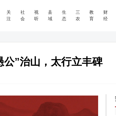
关
社
视
县
生
三
教
财
注
会
听
域
态
农
育
经
愚公”治山，太行立丰碑