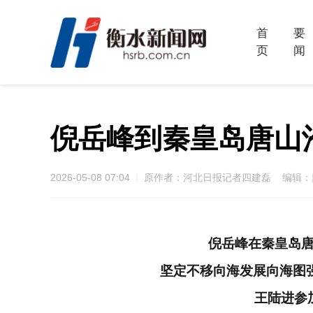
首
要
页
闻
倪岳峰到秦皇岛唐山
2026-05-08 07:04
原作者：河北日报记者四建磊 编辑：
倪岳峰在秦皇岛
坚定不移向海发展向海图
王陆进参