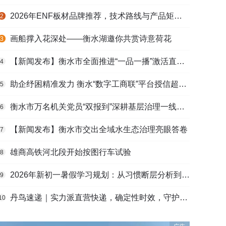
2026年ENF板材品牌推荐，技术路线与产品矩阵梳理
2
画船撑入花深处——衡水湖邀你共赏诗意荷花
3
【新闻发布】衡水市全面推进“一品一播”激活直播电商发展新动能
4
助企纾困精准发力 衡水“数字工商联”平台授信超165亿元
5
衡水市万名机关党员“双报到”深耕基层治理一线观察
6
【新闻发布】衡水市交出全域水生态治理亮眼答卷
7
雄商高铁河北段开始按图行车试验
8
2026年新初一暑假学习规划：从习惯断层分析到衔接课程选择的完整路径
9
丹鸟速递｜实力派直营快递，确定性时效，守护高端货品寄递
10