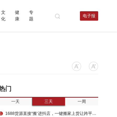
文
健
专
电子报
化
康
题
热门
一天
三天
一周
1688货源直接“搬‘进抖店，一键搬家上货让跨平台选品不再割裂
1