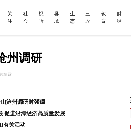
关
社
视
县
生
三
教
财
注
会
听
域
态
农
育
经
沧州调研
戴婧霄
唐山沧州调研时强调
强 促进沿海经济高质量发展
加有关活动