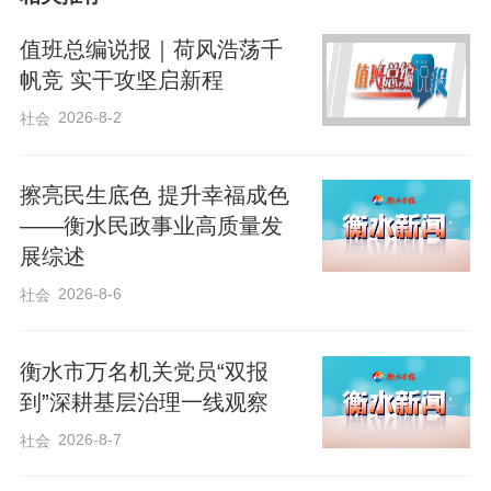
取议题自定、流程自主、行动自发的模
式，由儿童推选当日主题“小当家”负责主持
值班总编说报｜荷风浩荡千
会议、记录建议并带队进行实践。在福苑
帆竞 实干攻坚启新程
社区小院议事厅，儿童议事团成员们围坐
2026-8-2
社会
在一起，大家化身环保小卫士，把小区生
活中常见的不文明现象一一列举出来，并
擦亮民生底色 提升幸福成色
——衡水民政事业高质量发
提出了不少“金点子”。小区“蚯蚓塔”就是其
展综述
中之一。儿童议事团成员们将捡拾的树
2026-8-6
社会
叶、宠物粪便放入蚯蚓塔中，将其转化为
有机肥料，让绿色环保理念融入居民日常
衡水市万名机关党员“双报
生活中。
到”深耕基层治理一线观察
2026-8-7
社会