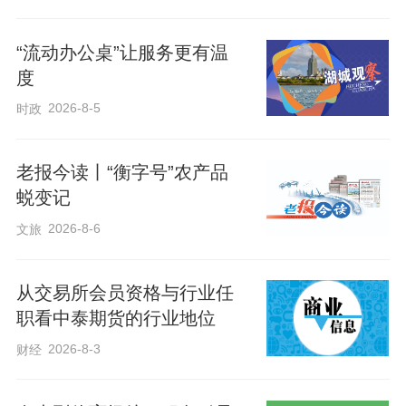
“流动办公桌”让服务更有温
从童言无忌到童策善治，童言童意已经转
度
化为社区治理的实际举措，一幅儿童友
2026-8-5
时政
好、共建共享的幸福家园画卷正徐徐展
开。目前，福苑社区已将儿童议事团纳入
老报今读丨“衡字号”农产品
常态化治理机制，组织少年儿童围绕文明
蜕变记
创建、安全教育、环境保护等主题开展活
2026-8-6
文旅
动，让少年儿童更多地参与到社区事务中
来。在构建社区搭台、儿童参与、家庭协
从交易所会员资格与行业任
同的治理新格局的同时，不断为基层治理
职看中泰期货的行业地位
现代化注入新活力。
2026-8-3
财经