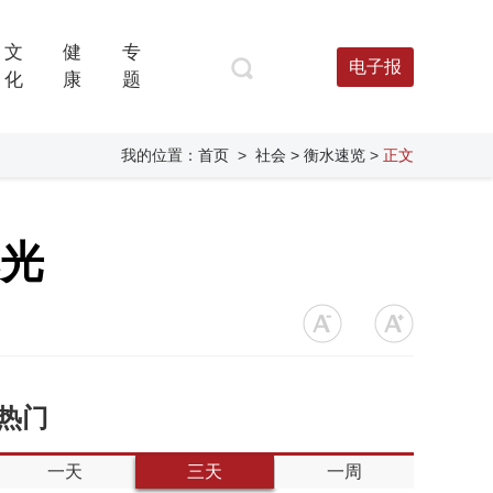
文
健
专
电子报
化
康
题
我的位置：
首页
>
社会
> 衡水速览
>
正文
曝光
热门
一天
三天
一周