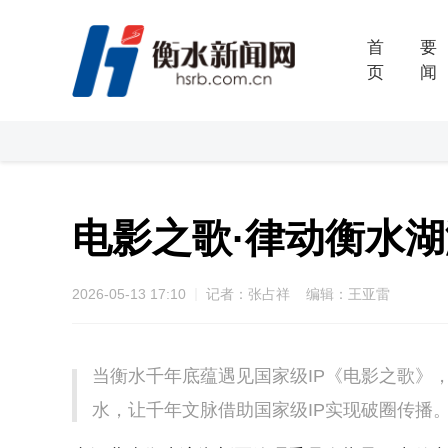
首
要
页
闻
电影之歌·律动衡水湖
2026-05-13 17:10
记者：张占祥 编辑：王亚雷
当衡水千年底蕴遇见国家级IP《电影之歌》
水，让千年文脉借助国家级IP实现破圈传播