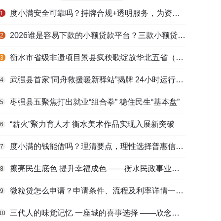
度小满安全可靠吗？持牌合规+透明服务，为资金周转筑牢多重保障
1
2026谁是容易下款的小额贷款平台？三款小额贷款产品全面对比
2
衡水市省级非遗项目景县疯秧歌绽放华北五省（区）市舞蹈大赛舞台
3
武强县首家“同舟救援暖新驿站”揭牌 24小时运行守护户外劳动者
4
枣强县五聚焦打出就业“组合拳” 稳住民生“基本盘”
5
“薪火”聚力育人才 衡水美术作品实现入展新突破
6
度小满的钱能借吗？理清要点，理性选择普惠信贷服务
7
擦亮民生底色 提升幸福成色 ——衡水民政事业高质量发展综述
8
微粒贷怎么申请？申请条件、流程及利率详情一文看懂
9
三代人的味觉记忆 一座城的喜事选择 ——欣念饺子二十九载匠心传承路
10