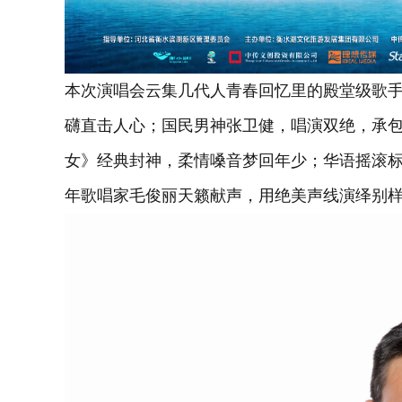
本次演唱会云集几代人青春回忆里的殿堂级歌
礴直击人心；国民男神张卫健，唱演双绝，承
女》经典封神，柔情嗓音梦回年少；华语摇滚
年歌唱家毛俊丽天籁献声，用绝美声线演绎别