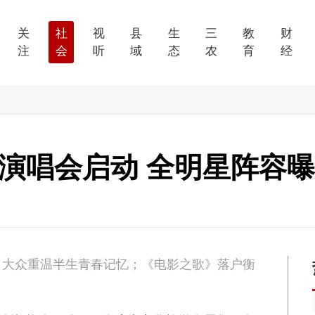
关
社
视
县
生
三
教
财
注
会
听
域
态
农
育
经
演唱会启动 全明星阵容
，大众重温半生青春记忆；《电影之歌》落户衡
。