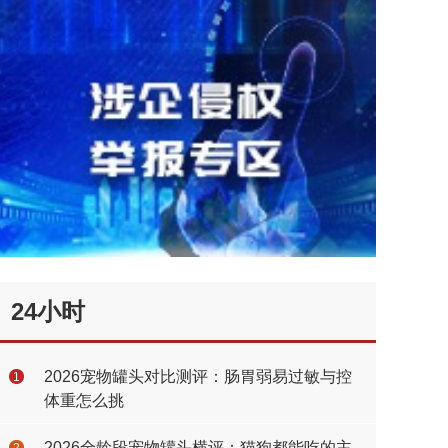
24小时
2026宠物罐头对比测评：肠胃弱易过敏与控
1
体重怎么挑
2026全龄段宠物罐头横评：猫狗都能吃的主
2