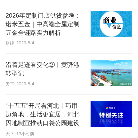
最让他动容的，是一个学员说过的话：“在
2026年定制门店供货参考：
文安飞，看得见前景，飞得到未来。”这句
诺米五金｜中高端全屋定制
话，他记了很久。从“奔跑”到“飞翔”，低空
五金全链路实力解析
经济是这座城市的新赛道，也是无数普通
2026-8-4
财经
人梦想起飞的跑道。
沿着足迹看变化②丨黄骅港
京南宜居水乡，低空智造新城。机长徐星
转型记
宇，在文安低空经济产业园，等风，也等
2026-8-4
天下
你。
“十五五”开局看河北丨巧用
天很高，路很长，但文安已经把答案写在
边角地，生活更宜居，河北
了县域发展的广袤热土上。
因地制宜推动口袋公园建设
天下
13小时前