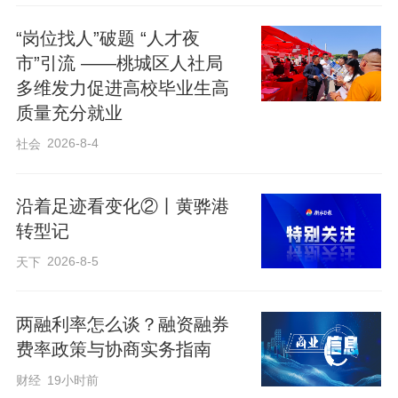
“岗位找人”破题 “人才夜
在廊坊文安的低空经济产业园，机长徐星
市”引流 ——桃城区人社局
宇颇有感触，京津冀协同发展十二年，他
多维发力促进高校毕业生高
质量充分就业
见证着这片天空一点点被梦想填满。
2026-8-4
社会
文安地处京津雄腹地，130平方公里的优质
空域，未来能扩到2000平方公里，3200米
沿着足迹看变化②丨黄骅港
转型记
的飞行高度。“错位发展、延链补链，京津
2026-8-5
冀低空协同这张牌，文安打得漂亮。”徐星
天下
宇眼神专注地说，围绕“低空+文旅、+应
两融利率怎么谈？融资融券
急、+研学”，文安把低空经济这盘棋下活
费率政策与协商实务指南
了。
财经
19小时前