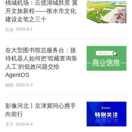
​桃城机场：云揽湖城胜景 翼
开文旅新程——衡水市文化
建设走笔之三十
2026-8-1
社会
在大型图书馆总服务台：接
待机器人如何把'馆藏查询靠
人工'的低效问题交给
AgentOS
2026-8-3
财经
影像河北丨京津冀同心携手
向前行
2026-8-4
天下