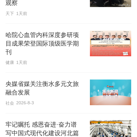
观察
式，全方位展示衡水良好就业创业环境，
天下
1天前
全面推介“衡水学子回归计划”，涵盖最高2
万元的一次性安家补贴、创业担保贷款贴
哈院心血管内科深度参研项
息等政策，以及“湖城英才服务卡”8项专属
目成果荣登国际顶级医学期
服务。北京化工大学控制工程专业赵同学
刊
感慨：“从真金白银的补贴到细致入微的服
健康
1天前
务，都能感受到衡水对人才的重视。”
央媒省媒关注衡水多元文旅
近年来，我市通过常态化招聘、“人才夜
融合发展
市”“学子回家过大年”等特色活动，与高校
2026-8-3
社会
共建实训基地，打造“人才就业创业直通
车”提供24小时线上服务等持续引才，吸引
牢记嘱托 感恩奋进·奋力谱
大批优秀人才返乡创业就业。市人社局相
写中国式现代化建设河北篇