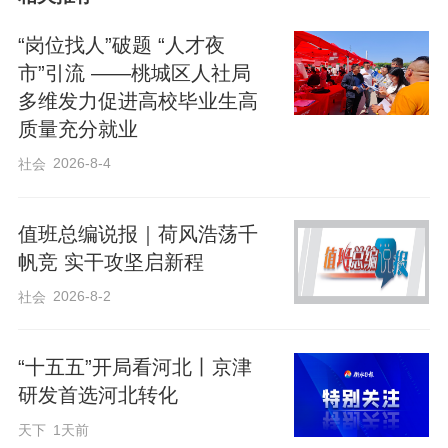
活动中，30余家重点企业携600余个优质岗
“岗位找人”破题 “人才夜
位亮相，涵盖人工智能、新材料、国际贸
市”引流 ——桃城区人社局
易等领域。恒润集团有限公司、河北迈越
多维发力促进高校毕业生高
智能网业有限公司提供的结构工程师、复
质量充分就业
材技术员、软件开发工程师等岗位，吸引
2026-8-4
社会
学子纷纷驻足。大家手持简历，就岗位要
求、发展前景、入职待遇等与企业招聘人
值班总编说报｜荷风浩荡千
员深入交流。市人社局以“一校一策”精准对
帆竞 实干攻坚启新程
接高校优势学科与企业需求，积极与高校
2026-8-2
社会
开展交流座谈，为北京化工大学和河北青
竹画材科技股份有限公司、恒润集团有限
“十五五”开局看河北丨京津
公司等企业牵线搭桥，推动产学研深度合
研发首选河北转化
作。
天下
1天前