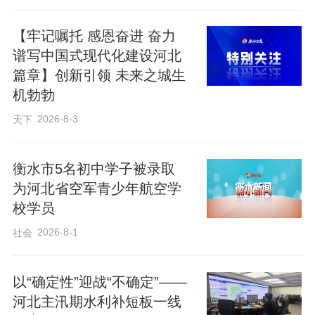
【牢记嘱托 感恩奋进 奋力
谱写中国式现代化建设河北
篇章】创新引领 未来之城生
机勃勃
2026-8-3
天下
衡水市5名初中学子被录取
为河北省空军青少年航空学
校学员
2026-8-1
社会
活动现场，市人社局设立政策宣讲专区，
以“确定性”迎战“不确定”——
河北主汛期水利补短板一线
通过发放人才政策手册、面对面答疑等形