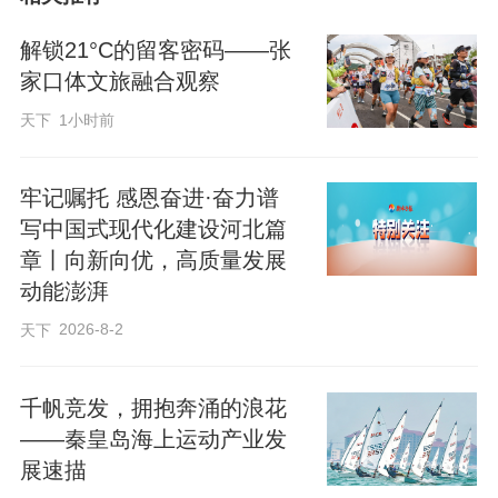
此次活动由市文广旅局主办，会期3天，针
解锁21°C的留客密码——张
对国外游客偏爱户外休闲和我国传统文化
家口体文旅融合观察
的特点，精心融合我市近年来打造的新文
天下
1小时前
旅产品与传统非遗项目供嘉宾体验，以期
进一步拓展境内外旅游市场，吸引更多旅
牢记嘱托 感恩奋进·奋力谱
行商为我市输送客源。
写中国式现代化建设河北篇
章丨向新向优，高质量发展
动能澎湃
2026-8-2
天下
千帆竞发，拥抱奔涌的浪花
——秦皇岛海上运动产业发
展速描