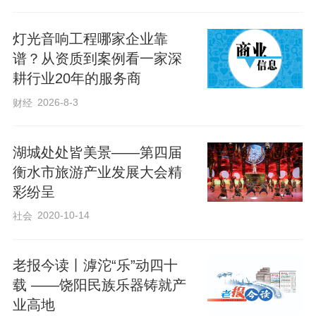
灯光音响工程哪家企业靠
“原来，内画和鼻烟壶联系这么紧密
谱？从资质到案例看一家深
啊！”“衡水湖很美！”“快看，我制的香怎么
耕行业20年的服务商
样，有型又好看！”活动首日，旅行商们逐
2026-8-3
财经
一游览了衡水内画艺术博物馆、星野漫汀
露营地、闾里古镇，不止尽情领略内画精
湖城处处皆美景——第四届
巧、体验古礼魅力，还在一系列丰富多样
衡水市旅游产业发展大会精
的露营体验活动中尽览衡水湖的烟波浩
彩纷呈
渺、意境悠然。大家纷纷驻足，或观内
2020-10-14
社会
画，或研习茶艺，或着汉服，或体验制
香，或流连拍摄。旅行商赞叹，这些项目
老报今读丨滹沱“乐”动四十
载 ——饶阳民族乐器铸就产
兼具艺术性与互动性，是开发深度旅游产
业高地
品的好素材。