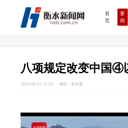
首
要
页
闻
八项规定改变中国④
2025-05-13 11:23
编辑：姜长淼