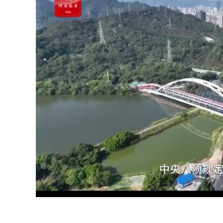
Loaded
:
Unmute
17.22%