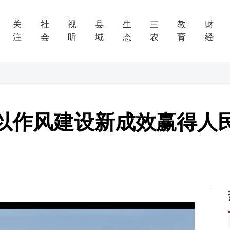
关
社
视
县
生
三
教
财
注
会
听
域
态
农
育
经
以作风建设新成效赢得人