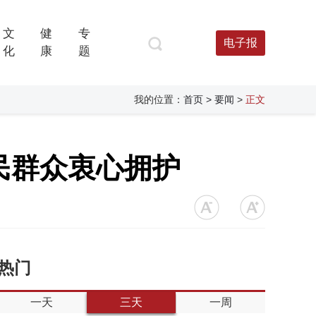
文
健
专
电子报
化
康
题
我的位置：
首页
> 要闻
>
正文
民群众衷心拥护
热门
一天
三天
一周