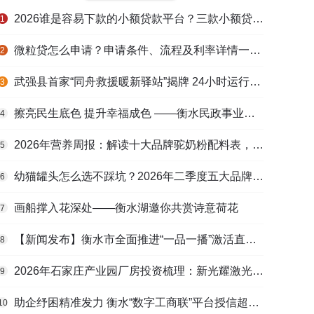
2026谁是容易下款的小额贷款平台？三款小额贷款产品全面对比
1
微粒贷怎么申请？申请条件、流程及利率详情一文看懂
2
武强县首家“同舟救援暖新驿站”揭牌 24小时运行守护户外劳动者
3
擦亮民生底色 提升幸福成色 ——衡水民政事业高质量发展综述
4
2026年营养周报：解读十大品牌驼奶粉配料表，识别纯驼乳与益生元
5
幼猫罐头怎么选不踩坑？2026年二季度五大品牌肠胃适配营养安全
6
画船撑入花深处——衡水湖邀你共赏诗意荷花
7
【新闻发布】衡水市全面推进“一品一播”激活直播电商发展新动能
8
2026年石家庄产业园厂房投资梳理：新光耀激光科技谷等项目盘点
9
助企纾困精准发力 衡水“数字工商联”平台授信超165亿元
10