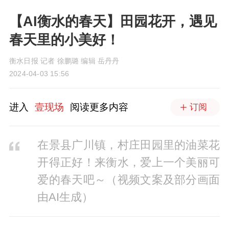
【AI衡水的春天】田园花开，遇见
春天里的小美好！
衡水日报 记者 徐鹏璐 编辑 岳丹丹
2024-04-03 15:56
进入
壹现场
阅读更多内容
订阅
在景县广川镇，村庄田园里的油菜花
开得正好！来衡水，爱上一个美丽可
爱的春天吧～（视频文案及部分画面
由AI生成）