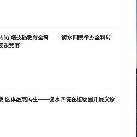
转岗 精技砺教育全科—— 衡水四院举办全科转
授课竞赛
康 医体融惠民生——衡水四院在植物园开展义诊