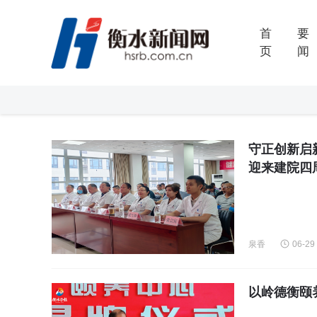
首
要
页
闻
守正创新启
迎来建院四
泉香
06-29
以岭德衡颐