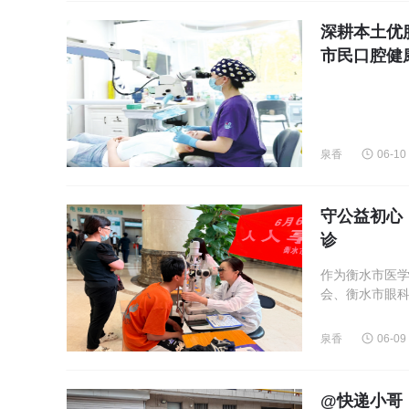
深耕本土优
市民口腔健
泉香
06-10
守公益初心
诊
作为衡水市医
会、衡水市眼科
泉香
06-09
@快递小哥