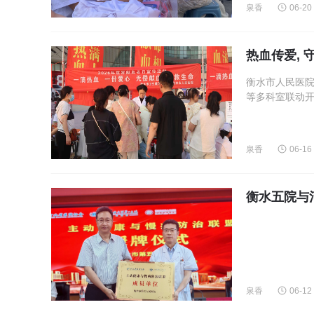
泉香
06-20
热血传爱,
衡水市人民医
等多科室联动开
泉香
06-16
衡水五院与
泉香
06-12