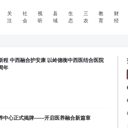
关
社
视
县
生
三
教
财
注
会
听
域
态
农
育
经
新程 中西融合护安康 以岭德衡中西医结合医院
周年
养中心正式揭牌——开启医养融合新篇章