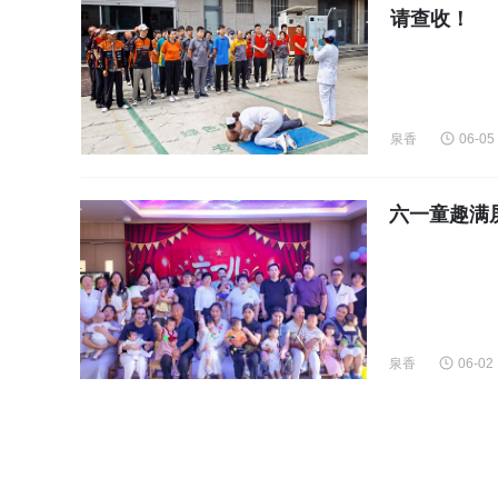
请查收！
泉香
06-05
六一童趣满
泉香
06-02