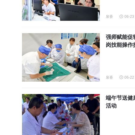
泉香
06-23
强师赋能促
岗技能操作
泉香
06-22
端午节送健
活动