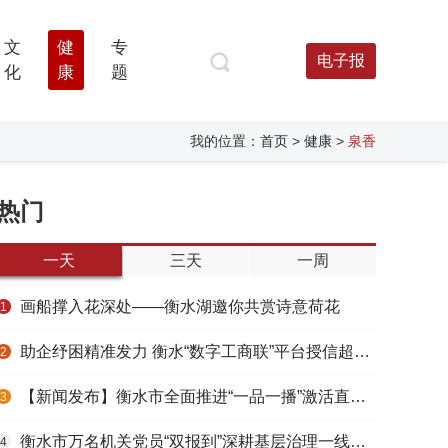
文
健
专
电子报
化
康
题
我的位置：
首页
>
健康
>
泉香
热门
一天
三天
一周
画船撑入花深处——衡水湖邀你共赏诗意荷花
1
助企纾困精准发力 衡水“数字工商联”平台授信超165亿元
2
【新闻发布】衡水市全面推进“一品一播”激活直播电商发展新动能
3
衡水市万名机关党员“双报到”深耕基层治理一线观察
4