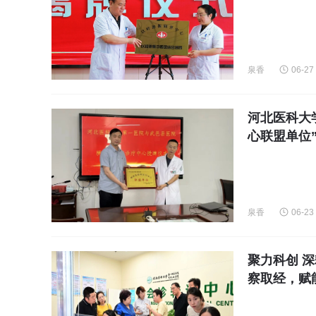
泉香
06-27
河北医科大
心联盟单位
泉香
06-23
聚力科创 
察取经，赋