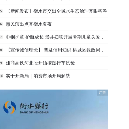
【新闻发布】衡水市交出全域水生态治理亮眼答卷
5
惠民演出点亮衡水夏夜
6
巾帼护童 护航成长 景县妇联开展暑期儿童关爱活动
7
【宣传诚信理念】 普及信用知识 桃城区数政局深入基层开展诚信宣传
8
雄商高铁河北段开始按图行车试验
9
实干开新局｜消费市场开局起势
10
广告