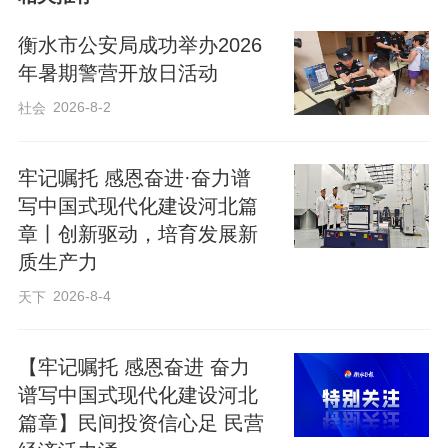
点、堵点问题现场提问，武邑县医院相关
科室负责人逐一细致解答，分享实践心
衡水市公安局成功举办2026
得。
年暑期警营开放日活动
2026-8-2
社会
牢记嘱托 感恩奋进·奋力谱
写中国式现代化建设河北篇
章丨创新驱动，培育发展新
质生产力
2026-8-4
天下
【牢记嘱托 感恩奋进 奋力
谱写中国式现代化建设河北
篇章】民间投资信心足 民营
随后，河间市中医院一行先后参观该院远