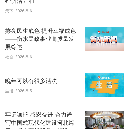
经济活力涌
程心电中心、全院心电监控中心、医共体
2026-8-6
天下
医学影像中心、慢病管理中心等区域，详
细了解各中心在医共体建设中的功能定
擦亮民生底色 提升幸福成色
位、运行模式及服务成效。他们对该院以
——衡水民政事业高质量发
信息化为支撑、打通县乡村三级医疗服务
展综述
壁垒、实现“基层检查、上级诊断、资源共
2026-8-6
社会
享、高效协同”的智慧医共体建设模式给予
称赞。
晚年可以有很多活法
2026-8-5
生活
此次交流活动，搭建了两地医疗机构沟通
学习的平台，实现了经验共享、思路互
牢记嘱托 感恩奋进·奋力谱
通、共同发展。武邑县医院将持续深化紧
写中国式现代化建设河北篇
密型县域医共体建设，不断创新服务模