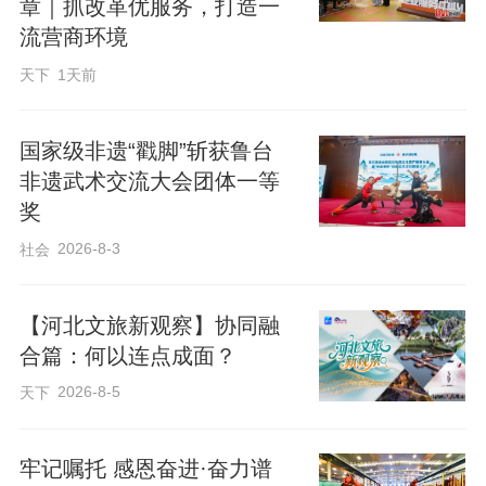
章｜抓改革优服务，打造一
式、提升服务效能，加强与各医院的沟通
流营商环境
协作，共同推动县域医疗卫生事业高质量
天下
1天前
发展，为保障人民群众身体健康贡献力
量。
国家级非遗“戳脚”斩获鲁台
非遗武术交流大会团体一等
奖
2026-8-3
社会
【河北文旅新观察】协同融
合篇：何以连点成面？
2026-8-5
天下
牢记嘱托 感恩奋进·奋力谱