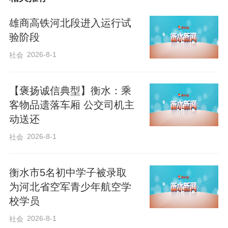
避险能力。同时医院为到场的新就业群体
代表送上暖“新”体检卡，发放藿香正气水消
雄商高铁河北段进入运行试
暑用品，以实打实的健康保障，消解一线
验阶段
从业者高温作业后顾之忧。
2026-8-1
社会
【褒扬诚信典型】衡水：乘
客物品遗落车厢 公交司机主
动送还
2026-8-1
社会
衡水市5名初中学子被录取
为河北省空军青少年航空学
校学员
2026-8-1
社会
一场活动，一份清凉，更是一份致敬。衡