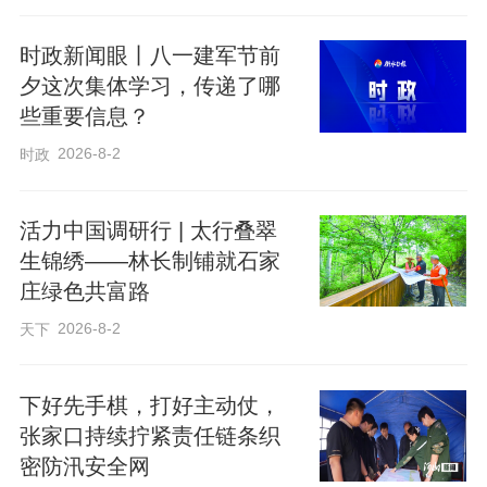
水市第三人民医院用专业诊疗服务向城市
时政新闻眼丨八一建军节前
奋斗者表达敬意。下一步，衡水市第三人
夕这次集体学习，传递了哪
民医院将紧盯新就业群体健康需求，不断
些重要信息？
优化服务举措，以暖心医疗服务筑牢新业
2026-8-2
时政
态从业者健康防线。
活力中国调研行 | 太行叠翠
生锦绣——林长制铺就石家
庄绿色共富路
2026-8-2
天下
下好先手棋，打好主动仗，
张家口持续拧紧责任链条织
密防汛安全网