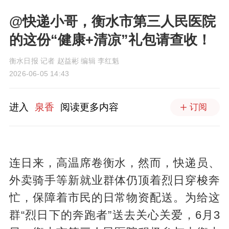
@快递小哥，衡水市第三人民医院
的这份“健康+清凉”礼包请查收！
衡水日报 记者 赵益彬 编辑 李红魁
2026-06-05 14:43
进入
泉香
阅读更多内容
订阅
连日来，高温席卷衡水，然而，快递员、
外卖骑手等新就业群体仍顶着烈日穿梭奔
忙，保障着市民的日常物资配送。为给这
群“烈日下的奔跑者”送去关心关爱，6月3