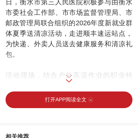
日，衡水市第三人民医院积极参与由衡水
市委社会工作部、市市场监督管理局、市
邮政管理局联合组织的2026年度新就业群
体夏季送清凉活动，走进顺丰速运站点，
为快递、外卖人员送去健康服务和清凉礼
包。
活动现场，结合户外高温作业的职业特
点，医院医务人员围绕中暑预防、症状识
别、应急处置以及擦伤、扭伤等常见外伤
打开APP阅读全文
简易救治知识开展细致讲解，实操演示心
肺复苏急救技能，帮助从业人员熟练掌握
自救互救实用技巧，提升高温环境下应急
相关推荐