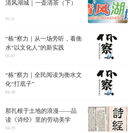
清风湖城｜一壶清茶（下）
05-11
“栋”察力｜从一场旁听，看衡
水“以文化人”的新实践
05-07
“栋”察力｜全民阅读为衡水文
化“打底子”
04-30
那扎根于土地的浪漫——品
读《诗经》里的劳动美学
04-29