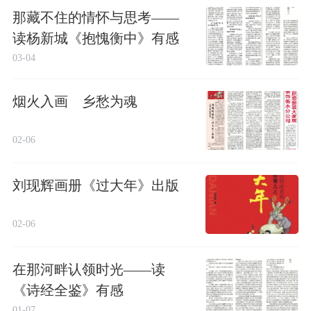
那藏不住的情怀与思考——
读杨新城《抱愧衡中》有感
03-04
烟火入画 乡愁为魂
02-06
刘现辉画册《过大年》出版
02-06
在那河畔认领时光——读
《诗经全鉴》有感
01-07