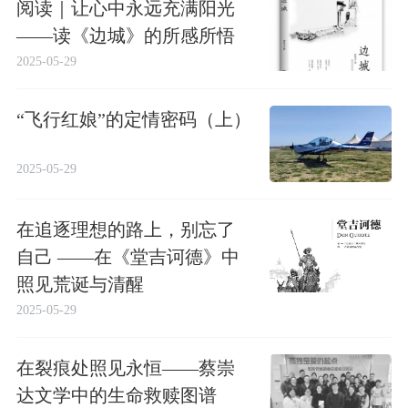
阅读｜让心中永远充满阳光
——读《边城》的所感所悟
2025-05-29
“飞行红娘”的定情密码（上）
2025-05-29
在追逐理想的路上，别忘了
自己 ——在《堂吉诃德》中
照见荒诞与清醒
2025-05-29
在裂痕处照见永恒——蔡崇
达文学中的生命救赎图谱