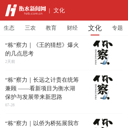
|
文化
文化
生态
三农
教育
财经
专题
“栋”察力｜《王的猜想》爆火
的几点思考
2天前
“栋”察力｜长远之计贵在统筹
兼顾 ——看新项目为衡水湖
保护与发展带来新思路
07-28
“栋”察力｜以侨为桥拓展我市