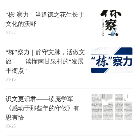
"栋"察力｜当道德之花生长于
文化的沃野
04-22
“栋”察力｜静守文脉，活做文
旅 ——读懂南甘泉村的“发展
平衡点”
04-16
识文更识君——读庞学军
《感动于那些年的守候》有
思有悟
03-25