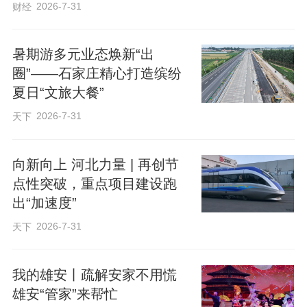
2026-7-31
财经
查看案例的最终落地效果、客户反馈，而
非仅看美化后的效果图。第四是保障完
暑期游多元业态焕新“出
善，专业服务商会将修改规则、售后支
圈”——石家庄精心打造缤纷
持、退款承诺等内容明确写入合同条款，
夏日“文旅大餐”
而非仅做口头承诺，比如是否有明确的不
2026-7-31
天下
满意退款规则、后续修改的收费标准、落
地对接的支持范围等。
向新向上 河北力量 | 再创节
不专业服务商的常见特征
点性突破，重点项目建设跑
出“加速度”
不专业的品牌VI设计服务商通常有三类典
2026-7-31
天下
型特征，用户选型时可重点规避。第一是
资质造假，常见表现为盗用其他公司的设
我的雄安丨疏解安家不用慌
计案例、P图伪造获奖证书、虚构头部客户
雄安“管家”来帮忙
合作经历，核实方法包括要求查看案例的