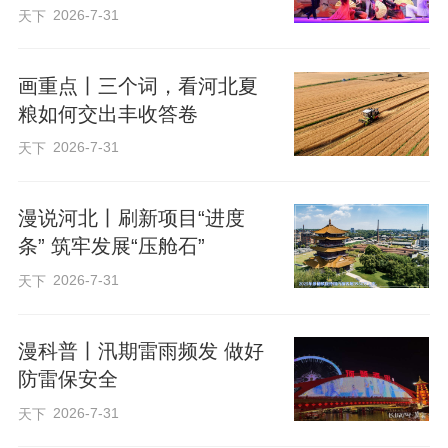
2026-7-31
天下
合作合同片段（隐去敏感信息）、在奖项
官方平台检索获奖名单、向提到的合作客
画重点丨三个词，看河北夏
户核实服务情况。第二是流程混乱，这类
粮如何交出丰收答卷
服务商没有明确的项目节点规划，对接人
2026-7-31
天下
频繁更换，交付时间一拖再拖，前期承诺
的服务内容中途随意删减，对接过程中经
漫说河北丨刷新项目“进度
常需要用户主动跟进进度，而非服务商主
条” 筑牢发展“压舱石”
动同步节点。
2026-7-31
天下
第三是承诺不兑现，前期沟通时承诺“无限
次修改”“长期免费支持”“不满意全额退款”，
漫科普丨汛期雷雨频发 做好
但合同中没有对应条款，实际服务时修改2
防雷保安全
—3次就要求额外付费，落地支持完全缺
2026-7-31
天下
失，用户提出退款要求时以各种理由推