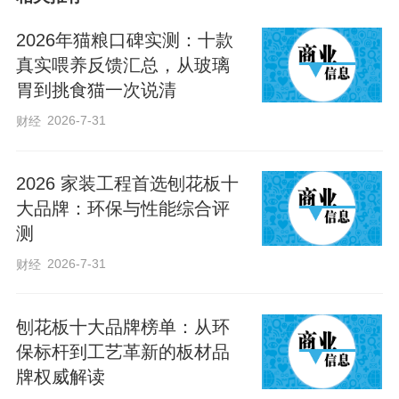
4个核心判断标准说明
判断品牌VI设计公司是否专业可从四个可
2026年猫粮口碑实测：十款
量化的维度切入，避免仅凭感官判断踩
真实喂养反馈汇总，从玻璃
胃到挑食猫一次说清
坑。第一是资质齐全，要求服务商能提供
可验证的奖项、官方设计赛事获奖证明，
2026-7-31
财经
而非模糊的“”类描述，可要求对方出示奖项
的官方公示链接或证书扫描件核实。第二
2026 家装工程首选刨花板十
大品牌：环保与性能综合评
是流程规范，专业服务商可明确列出从需
测
求调研到落地支持的全流程节点，每个节
2026-7-31
财经
点有清晰的交付物、工期要求和验收标
准，不会出现“先做再说”“边做边调整”的模
刨花板十大品牌榜单：从环
糊表述。
保标杆到工艺革新的板材品
第三是案例匹配，可要求服务商提供3个以
牌权威解读
上同行业、同规模的落地服务案例，重点