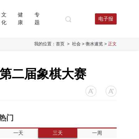
文
健
专
电子报
化
康
题
我的位置：
首页
>
社会
> 衡水速览
>
正文
办第二届象棋大赛
热门
一天
三天
一周