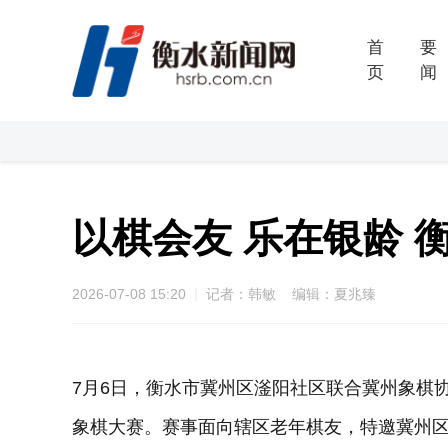
首
要
页
闻
以棋会友 乐在银龄
2026-07-08 15:20
记者：韩敏 编辑：夏兆臻
7月6日，衡水市冀州区滏阳社区联合冀州象棋协
象棋大赛。赛事面向辖区老年棋友，特邀冀州