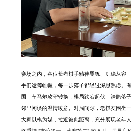
赛场之内，各位长者棋手精神矍铄、沉稳从容
手们运筹帷幄，每一步落子都经过深思熟虑。
围，车马炮攻守转换，棋局跌宕起伏。清脆落
邻里闲谈的温情暖意。对局间隙，老棋友围坐
大家以棋为媒，拉近彼此距离，充分展现老年