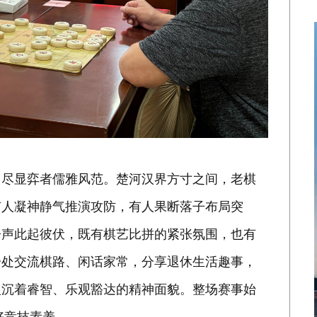
，尽显弈者儒雅风范。楚河汉界方寸之间，老棋
有人凝神静气推演攻防，有人果断落子布局突
子声此起彼伏，既有棋艺比拼的紧张氛围，也有
一处交流棋路、闲话家常，分享退休生活趣事，
人沉着睿智、乐观豁达的精神面貌。整场赛事始