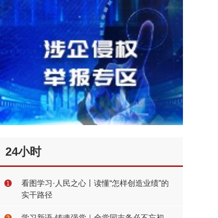
24小时
看图学习·人民之心丨读懂“怎样创造业绩”的
1
实干路径
学习新语·铸魂强党｜全党同志务必不忘初
2