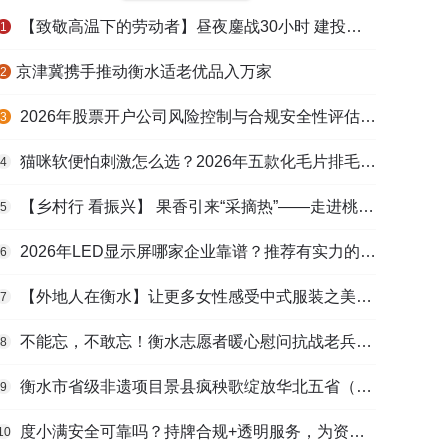
【致敬高温下的劳动者】昼夜鏖战30小时 建投衡水水务紧急抢修保民生用水
1
​京津冀携手推动衡水适老优品入万家
2
2026年股票开户公司风险控制与合规安全性评估：投资者保护机制哪家靠谱？
3
猫咪软便怕刺激怎么选？2026年五款化毛片排毛护肠避坑指南
4
【乡村行 看振兴】 果香引来“采摘热”——走进桃城区贾家庄村
5
2026年LED显示屏哪家企业靠谱？推荐有实力的LED显示屏工程服务商
6
【外地人在衡水】让更多女性感受中式服装之美——山东人蒋静静的在衡创业路
7
不能忘，不敢忘！衡水志愿者暖心慰问抗战老兵和老党员
8
衡水市省级非遗项目景县疯秧歌绽放华北五省（区）市舞蹈大赛舞台
9
度小满安全可靠吗？持牌合规+透明服务，为资金周转筑牢多重保障
10