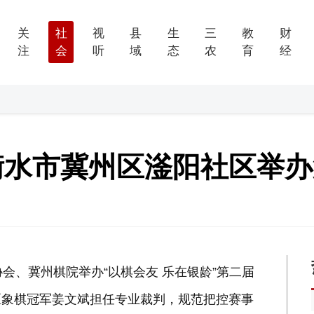
关
社
视
县
生
三
教
财
注
会
听
域
态
农
育
经
 衡水市冀州区滏阳社区举
会、冀州棋院举办“以棋会友 乐在银龄”第二届
区象棋冠军姜文斌担任专业裁判，规范把控赛事