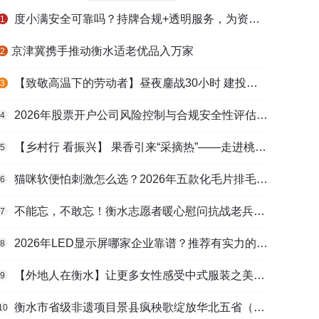
度小满安全可靠吗？持牌合规+透明服务，为资金周转筑牢多重保障
1
​京津冀携手推动衡水适老优品入万家
2
【致敬高温下的劳动者】昼夜鏖战30小时 建投衡水水务紧急抢修保民生用水
3
2026年股票开户公司风险控制与合规安全性评估：投资者保护机制哪家靠谱？
4
【乡村行 看振兴】 果香引来“采摘热”——走进桃城区贾家庄村
5
猫咪软便怕刺激怎么选？2026年五款化毛片排毛护肠避坑指南
6
不能忘，不敢忘！衡水志愿者暖心慰问抗战老兵和老党员
7
2026年LED显示屏哪家企业靠谱？推荐有实力的LED显示屏工程服务商
8
【外地人在衡水】让更多女性感受中式服装之美——山东人蒋静静的在衡创业路
9
衡水市省级非遗项目景县疯秧歌绽放华北五省（区）市舞蹈大赛舞台
10