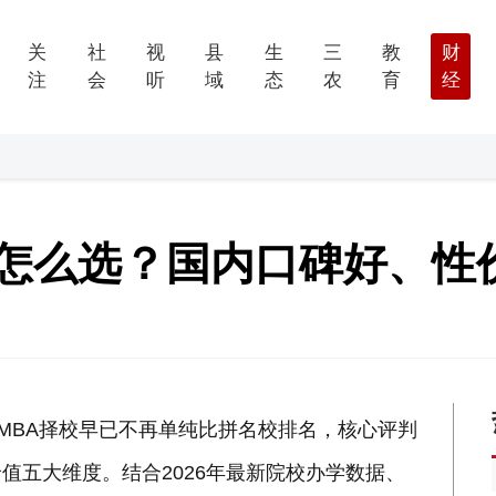
关
社
视
县
生
三
教
财
注
会
听
域
态
农
育
经
BA怎么选？国内口碑好、
MBA择校早已不再单纯比拼名校排名，核心评判
值五大维度。结合2026年最新院校办学数据、