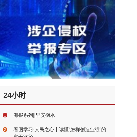
24小时
海报系列||早安衡水
1
看图学习·人民之心丨读懂“怎样创造业绩”的
2
实干路径