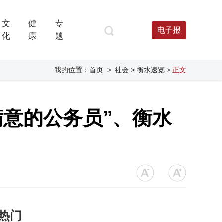
文
健
专
电子报
化
康
题
我的位置：
首页
>
社会
> 衡水速览
>
正文
满意的公务员”、衡水
热门