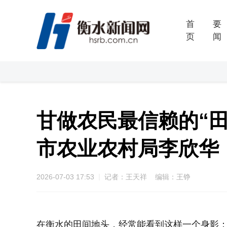
首
要
页
闻
甘做农民最信赖的“田
市农业农村局李欣华
2026-07-03 17:53
记者：王天祥 编辑：王铮
在衡水的田间地头，经常能看到这样一个身影