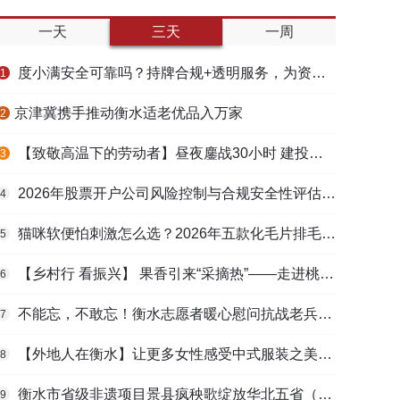
一天
三天
一周
度小满安全可靠吗？持牌合规+透明服务，为资金周转筑牢多重保障
1
​京津冀携手推动衡水适老优品入万家
2
【致敬高温下的劳动者】昼夜鏖战30小时 建投衡水水务紧急抢修保民生用水
3
2026年股票开户公司风险控制与合规安全性评估：投资者保护机制哪家靠谱？
4
猫咪软便怕刺激怎么选？2026年五款化毛片排毛护肠避坑指南
5
【乡村行 看振兴】 果香引来“采摘热”——走进桃城区贾家庄村
6
不能忘，不敢忘！衡水志愿者暖心慰问抗战老兵和老党员
7
【外地人在衡水】让更多女性感受中式服装之美——山东人蒋静静的在衡创业路
8
衡水市省级非遗项目景县疯秧歌绽放华北五省（区）市舞蹈大赛舞台
9