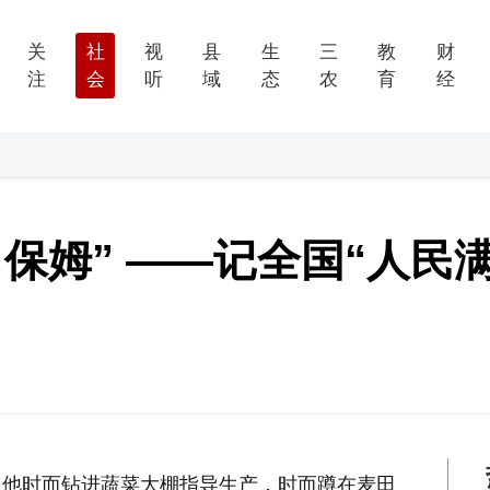
关
社
视
县
生
三
教
财
注
会
听
域
态
农
育
经
保姆” ——记全国“人民
：他时而钻进蔬菜大棚指导生产，时而蹲在麦田