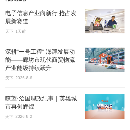
期扩建工程现场，打桩船、吊机协同作
业，模板安装、桩头处理有序推进。作为
电子信息产业向新行 抢占发
著名的“钻石级”良港，曹妃甸港区通过此次
展新赛道
扩建工程，将码头岸线东延120米，完工后
天下
1天前
可实现40万吨级船舶双轮同靠，年吞吐能
力将增加200万吨。
深耕“一号工程” 澎湃发展动
能——廊坊市现代商贸物流
产业能级持续跃升
物流是实体经济的“筋络”，也是衡量经
2026-8-6
天下
济运行质量的重要标尺。今年以来，我省
优化物流网络布局，实施42个物流基础设
瞭望·治国理政纪事｜英雄城
施项目，总投资503亿元，让物流链深度嵌
市再创辉煌
入产业链，进一步提升区域物流分拨集散
2026-8-2
天下
能力、降低全社会物流成本。