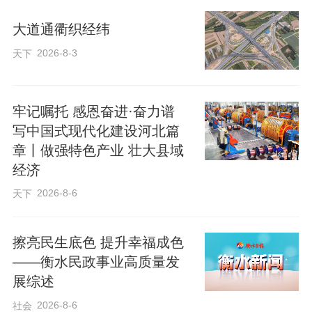
大道通衢织经纬
目前，黄骅港综合港区液体化工码头
2026-8-3
天下
项目已进入设备调试阶段。1个5万吨级液
化烃泊位和1个2万吨级液体化工品泊位拔
牢记嘱托 感恩奋进·奋力谱
地而起，配套建设的54座储罐整装待
写中国式现代化建设河北篇
命。“今年项目将全部建成，预计2027年投
章丨做强特色产业 壮大县域
用。项目投产后，将大幅降低化工企业的
经济
物流成本。”沧州森旭港务有限公司工程设
2026-8-6
天下
备部负责人孙力学说。
擦亮民生底色 提升幸福成色
一个个重大枢纽项目加快建设，助力
——衡水民政事业高质量发
物流大通道更加顺畅。
展综述
2026-8-6
社会