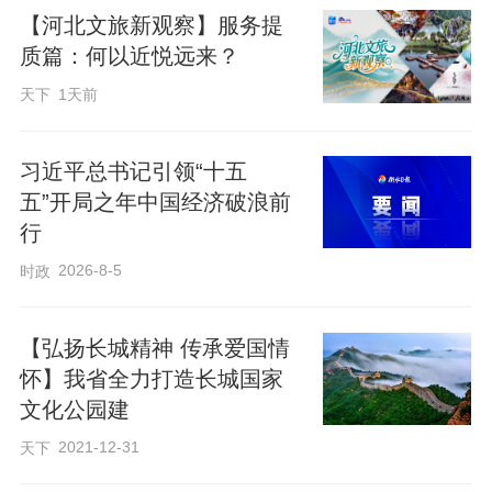
【河北文旅新观察】服务提
重点项目加快跑，助力河北创意产品
质篇：何以近悦远来？
出海。
天下
1天前
眼下，位于廊坊市广阳经开区的名创
习近平总书记引领“十五
产业物流园项目二期正加紧施工，为明年9
五”开局之年中国经济破浪前
月竣工投用目标全力冲刺。物流园建成
行
后，将全面提升“物流仓储+跨境电商+创意
2026-8-5
时政
设计”核心能力，成为名创集团北方地区规
模最大的商贸物流园。未来，将有更多爆
【弘扬长城精神 传承爱国情
款IP创意产品从这里启程，销往全球。
怀】我省全力打造长城国家
文化公园建
沿海港口扩能升级，筑牢向海发展“硬
2021-12-31
天下
支撑”。