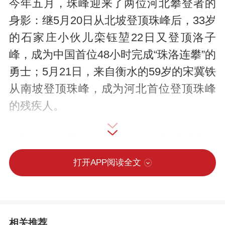
今年五月，珠峰迎来了两位河北攀登者的
身影：继5月20日从北坡登顶珠峰后，33岁
的石家庄小伙儿栾钰堃22日又登顶洛子
峰，成为中国首位48小时完成“珠洛连攀”的
勇士；5月21日，来自衡水的59岁的宋冀铁
从南坡登顶珠峰，成为河北首位登顶珠峰
的残疾人。
年龄、经历截然不同的两人，先后站上顶
峰，用脚步诠释着他们对攀登最纯粹的理
打开APP阅读全文
解：无关其他，这其实是一场与自己的较
量。
相关推荐