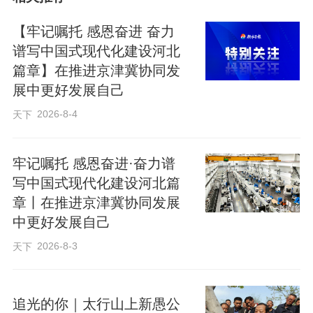
栾钰堃：48小时“珠洛连攀”书写人生传奇
【牢记嘱托 感恩奋进 奋力
“到达顶峰，这并不是终点，我们在迎接下
谱写中国式现代化建设河北
篇章】在推进京津冀协同发
一个巅峰。”这是栾钰堃常说的一句话。
展中更好发展自己
2026-8-4
天下
2017年，栾钰堃登顶非洲最高峰乞力马扎
罗山；2018年，登顶欧洲最高峰厄尔布鲁
牢记嘱托 感恩奋进·奋力谱
士山；2021年，登顶昆仑山东段最高峰玉
写中国式现代化建设河北篇
珠峰；2022年，登顶西昆仑山脉第三高峰
章丨在推进京津冀协同发展
慕士塔格峰；2023年5月，首次向珠峰冲
中更好发展自己
刺，从南坡出发成功站上世界之巅，成为
2026-8-3
天下
首位登顶珠峰的石家庄人；2024年，从北
坡再度登顶，顺利完成珠峰南北双登，刷
追光的你｜太行山上新愚公
新国内该项挑战的最小年龄纪录……