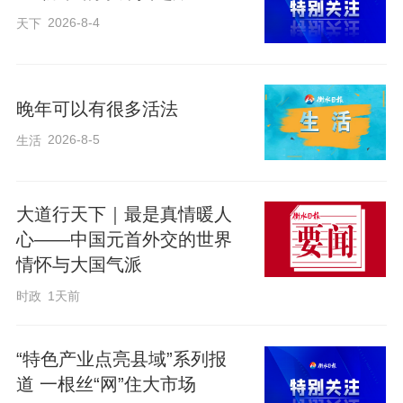
依旧接连发生。
2026-8-4
天下
“5月20日，行至珠峰海拔8700米冰岩混合
晚年可以有很多活法
路段时，我的氧气面罩突发故障，同行向
2026-8-5
生活
导的备用面罩也已使用。”栾钰堃回忆，危
急关头，他沉着冷静，依靠反复摘戴面罩
勉强吸氧自救，咬牙坚持到救援面罩送
大道行天下｜最是真情暖人
达。5月22日转战洛子峰，最后百米路段他
心——中国元首外交的世界
情怀与大国气派
又遭遇落石袭击，右手被划伤流血，羽绒
时政
1天前
服也被划破。所幸他迅速跪地护住头脸，
凭借丰富经验与强大心理素质化险为夷。
“特色产业点亮县域”系列报
道 一根丝“网”住大市场
栾钰堃说，一次次成功与危险擦身而过，