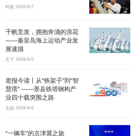
2026-8-7
时政
多年来，栾钰堃用行动验证着这句话。
千帆竞发，拥抱奔涌的浪花
——秦皇岛海上运动产业发
今年5月，栾钰堃第三次向珠峰进发，正式
展速描
挑战极具难度的“珠洛连攀”，并最终如愿完
2026-8-5
天下
成壮举。当他站在峰顶，自豪地向镜头介
绍自己家乡时，破损的连体服还往外飞着
老报今读丨从“铁架子”到“智
羽绒，呼气阀、衣领边都结着厚厚的冰
慧塔” ——景县铁塔钢构产
晶。
业四十载突围之路
2026-8-6
文旅
险象环生，是高海拔攀登的常态。2023年
首次登珠峰时，滑坠受伤、持续高烧就曾
“一辆车”的京津冀之旅
让栾钰堃身陷险境。此次连攀之旅，危险