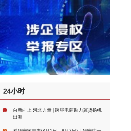
24小时
向新向上 河北力量 | 跨境电商助力冀货扬帆
1
出海
看雄安瞰未来(8月1日—8月7日)丨雄安这一
2