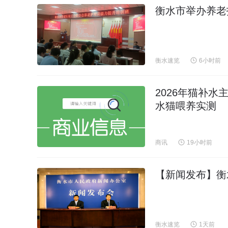
衡水市举办养老
衡水速览
6小时前
2026年猫补
水猫喂养实测
商讯
19小时前
【新闻发布】衡
衡水速览
1天前