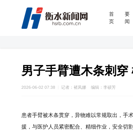
首
要
页
闻
男子手臂遭木条刺穿
2026-06-02 07:38
记者：褚凤娜 编辑：李硕芳
患者手臂被木条贯穿，异物难以常规取出，手
援，与医护人员紧密配合、精细作业，安全切