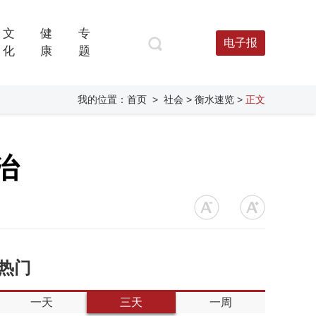
文
健
专
电子报
化
康
题
我的位置：
首页
>
社会
> 衡水速览
>
正文
治
热门
一天
三天
一周