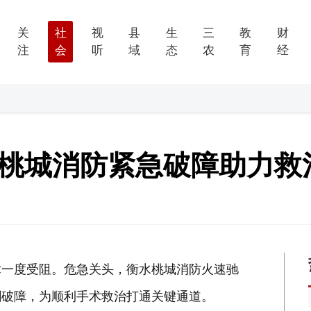
关
社
视
县
生
三
教
财
注
会
听
域
态
农
育
经
 桃城消防紧急破障助力救
术一度受阻。危急关头，衡水桃城消防火速驰
割破障，为顺利手术救治打通关键通道。