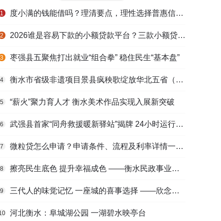
度小满的钱能借吗？理清要点，理性选择普惠信贷服务
1
2026谁是容易下款的小额贷款平台？三款小额贷款产品全面对比
2
枣强县五聚焦打出就业“组合拳” 稳住民生“基本盘”
3
衡水市省级非遗项目景县疯秧歌绽放华北五省（区）市舞蹈大赛舞台
4
“薪火”聚力育人才 衡水美术作品实现入展新突破
5
武强县首家“同舟救援暖新驿站”揭牌 24小时运行守护户外劳动者
6
微粒贷怎么申请？申请条件、流程及利率详情一文看懂
7
擦亮民生底色 提升幸福成色 ——衡水民政事业高质量发展综述
8
三代人的味觉记忆 一座城的喜事选择 ——欣念饺子二十九载匠心传承路
9
河北衡水：阜城湖公园 一湖碧水映亭台
10