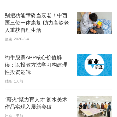
结合基层安全监管痛点、行业治理难点，
别把功能障碍当衰老！中西
工作组明确七大核心职责，全方位赋能县
医三位一体康复 助力高龄老
域安全治理：“政策法规宣贯”，传达解读国
人重获自理生活
家、省、市安全生产政策法规，推动政策
2026-8-4
健康
落地落实；“责任体系指导”，检查属地政
府、部门、企业三级责任落实，重点关注
约牛股票APP核心价值解
新兴行业、职能交叉领域责任落实；“风险
读：以投教方法学习构建理
隐患排查整治指导”，协助研判重大风险，
性投资逻辑
指导重点行业领域隐患排查治理，跟踪重
财经
1天前
大隐患整改；“基层基础能力提升”，指导基
层加强队伍建设、装备配备、应急演练等
“薪火”聚力育人才 衡水美术
工作，提升监管和企业安全管理水平；“典
作品实现入展新突破
型问题解剖分析”，剖析事故和突出问题，
社会
1天前