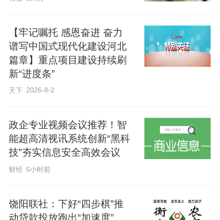
总结教训、提出建议；“经验做法总结推
广”，发现基层好经验，在全市范围内推
【牢记嘱托 感恩奋进 奋力
广；“完成市安委会、市安委办交办的其他
谱写中国式现代化建设河北
篇章】重点项目建设持续刷
事项”。
新“进度条”
2026-8-2
天下
下一步，我市将持续抓实常态化结对督导
帮扶机制，以专班驻守筑牢一线防线、以
政企专业视频会议推荐！智
精准督导堵塞安全漏洞、以长效治理守住
能超高清视讯系统创新“黑科
安全底线，持续推动全市安全生产形势稳
技”夯实信息安全高效会议
定向好，为经济社会高质量发展保驾护
财经
5小时前
航。
饶阳联社：下好“四步棋”推
动贷款投放跑出“加速度”