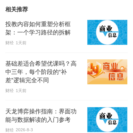
切实提升基层安全生产管理能力和水平，
相关推荐
我市将临时集中督查转化为常态化驻点指
导，组建13个常态化安全生产指导工作
投教内容如何重塑分析框
组，持续提升基层安全治理规范化、专业
架：一个学习路径的拆解
化水平。
财经
1天前
工作模式方面，沿用成熟高效的督导工作
基础差适合希望优课吗？高
机制，建立“市直单位与县市区”结对指导机
中三年，每个阶段的“补
差”逻辑完全不同
制，实行“月度例行+专项机动”工作频次，
财经
1天前
每月至少开展1次现场指导，重要节点开展
专项指导，严格按照“四不两直”方式开展工
天龙博弈操作指南：界面功
作，确保安全监管时时在线、隐患整治常
能与数据解读的入门参考
态长效。
2026-8-3
财经