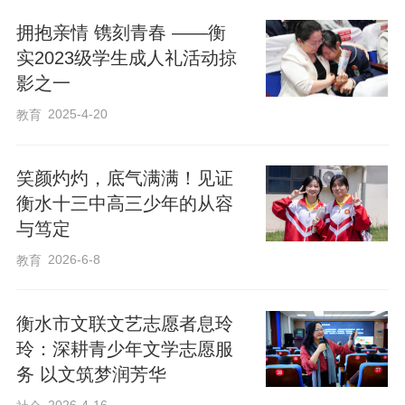
拥抱亲情 镌刻青春 ——衡
实2023级学生成人礼活动掠
影之一
2025-4-20
教育
笑颜灼灼，底气满满！见证
衡水十三中高三少年的从容
与笃定
2026-6-8
教育
衡水市文联文艺志愿者息玲
玲：深耕青少年文学志愿服
务 以文筑梦润芳华
2026-4-16