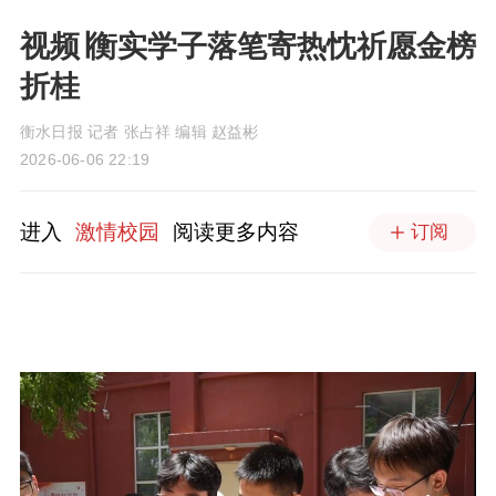
视频∣衡实学子落笔寄热忱祈愿金榜
折桂
衡水日报 记者 张占祥 编辑 赵益彬
2026-06-06 22:19
进入
激情校园
阅读更多内容
订阅