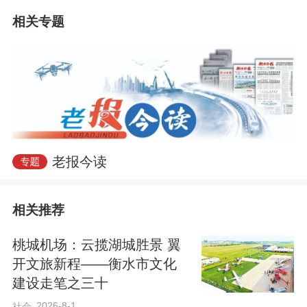
相关专题
2025年，我市粮食总产90.75亿斤，创历史新高。
芒种启三夏，麦熟遍湖城。岁月流
转，衡水小麦种植历经沧桑巨变。早年木
耧下种、辘轳提水，亩产二三百斤已是丰
老报今读
收；现如今良种赋能、农机深耕、智慧节
水落地，小麦亩产千斤……衡水人的“饭
相关推荐
碗”越端越稳。
​桃城机场：云揽湖城胜景 翼
开文旅新程——衡水市文化
从“抗碱麦”到“节水麦”
建设走笔之三十
2026-8-1
社会