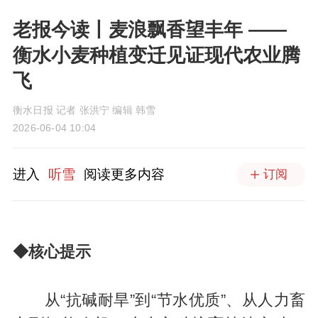
老报今读丨麦浪飘香望丰年 ——
衡水小麦种植变迁见证现代农业腾
飞
衡水日报 记者 张洪宁 编辑 韩雪
2026-06-04 10:04
进入
听雪
阅读更多内容
订阅
◆核心提示
从“抗碱耐旱”到“节水优质”、从人力畜