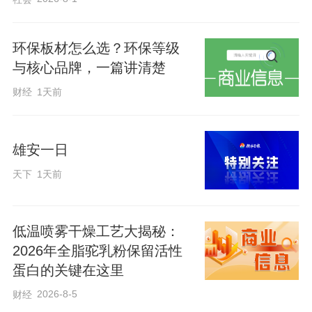
“麦稍黄，鹂鸟叫，三夏时节就来
到……小麦选种早动手，免得收时选不
环保板材怎么选？环保等级
了。”这是1965年5月26日《衡水群众报》
与核心品牌，一篇讲清楚
头版刊发的小诗。20世纪60年代，衡水土
财经
1天前
地盐碱、春旱秋寒，小麦选种的标准主要
是“防碱保苗”。
雄安一日
天下
1天前
1962年9月25日，衡水农科所专家在
《衡水群众报》上推荐“小红芒、红麦、大
红袍、红葫芦头”等抗碱品种。阜城县东兴
低温喷雾干燥工艺大揭秘：
大队在30亩地里对比了108个小麦品种，从
2026年全脂驼乳粉保留活性
蛋白的关键在这里
山西“小白籽”到新疆“苏耳哈”，最后只选出
三个最适合本地种植的品种（1964年3月
2026-8-5
财经