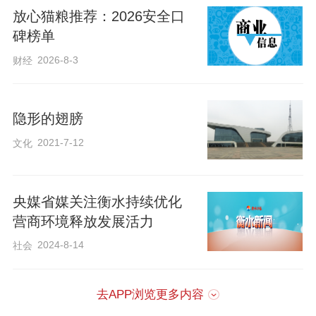
放心猫粮推荐：2026安全口
碑榜单
2026-8-3
财经
隐形的翅膀
1962年9月25日《衡水群众报》
2021-7-12
文化
进入20世纪80年代，品种意识真正觉
醒，却又陷入“多乱杂”的困境：不少麦
央媒省媒关注衡水持续优化
田“远看绿油油，近看三层楼，五花八门样
营商环境释放发展活力
样有”。1981年6月15日，农业专家在《衡
2024-8-14
社会
水日报》上告诫：“旱薄地不要选用高肥品
种，水肥条件好的也不要选用旱薄地品
去APP浏览更多内容
种。”武强县郭庄公社有过教训——高水肥