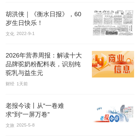
28日3版）。1973年，武邑县杜村大队做
了一个对比：大部分麦田种优种，留十亩
胡洪侠｜《衡水日报》，60
岁生日快乐！
种本地麦。“土质一样，管理一样，优种亩
2022-9-1
文化
产达280多斤，本地麦只收了180来
斤。”100斤的差距，让“优种”二字刻进农民
2026年营养周报：解读十大
心里（1973年2月22日《衡水日报》3
品牌驼奶粉配料表，识别纯
版）。同年5月29日，报纸提醒：改良品种
驼乳与益生元
不能一劳永逸，必须坚持年年选种，防止
财经
1天前
退化混杂，做到单收、单打、单存。
老报今读丨从“一卷难
求”到“一屏万卷”
2025-5-8
文旅