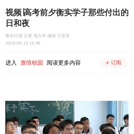
视频∣高考前夕衡实学子那些付出的
日和夜
衡水日报 记者 张占祥 编辑 王亚雷
2026-05-19 16:48
进入
激情校园
阅读更多内容
订阅