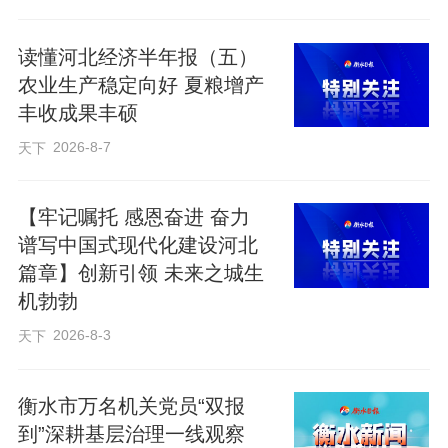
相互衔接、梯次递进的育人格局。
读懂河北经济半年报（五）
农业生产稳定向好 夏粮增产
立德为先，修身为本。规划《纲要》将构
丰收成果丰硕
建固本铸魂的思想政治教育体系摆在首
2026-8-7
天下
位。未来五年，我省将实施新时代立德树
人工程，促进思政课堂和社会课堂有效融
【牢记嘱托 感恩奋进 奋力
合，用好西柏坡、塞罕坝等省级“大思政
谱写中国式现代化建设河北
课”实践教学基地，构建校内校外一体、线
篇章】创新引领 未来之城生
机勃勃
上线下融合的思政育人机制。
2026-8-3
天下
“这是对人才培养导向的深刻调整。”樊雅丽
衡水市万名机关党员“双报
认为，我省将思想政治教育体系建设放到
到”深耕基层治理一线观察
更加突出的位置，强化价值引领，培养时