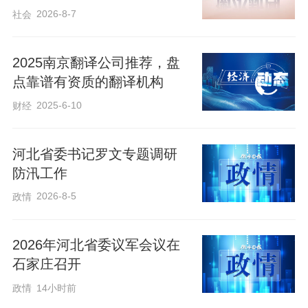
2026-8-7
社会
代新人，为人口高质量发展注入核心精神
动力。
2025南京翻译公司推荐，盘
点靠谱有资质的翻译机构
那如何构建公平优质的基础教育体系？未
2025-6-10
财经
来五年，我省将推动基础教育扩优提质，
健全与人口变化相适应的教育资源配置机
河北省委书记罗文专题调研
制，加强基础教育资源跨学段动态调整和
防汛工作
余缺调配，推动义务教育优质均衡发展和
2026-8-5
政情
城乡一体化。
2026年河北省委议军会议在
樊雅丽表示，面对人口结构变化和城镇化
石家庄召开
发展需求，推动基础教育从基本均衡向优
政情
14小时前
质均衡迈进的同时，我省还将全力推动高