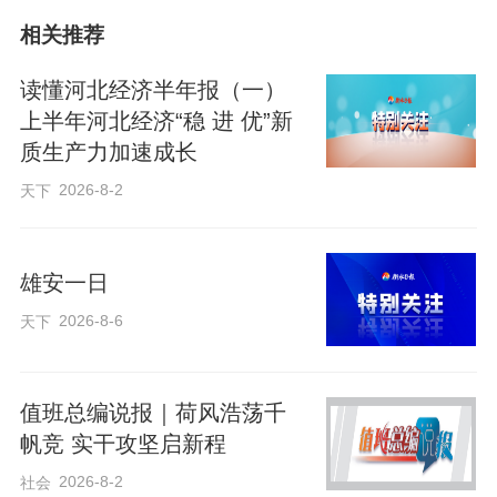
民素质 促进人口高质量发展”，既是应对人
相关推荐
口老龄化、少子化的现实需要，更是为全
省高质量发展筑牢根基的深远谋划。
读懂河北经济半年报（一）
上半年河北经济“稳 进 优”新
质生产力加速成长
以构建高质量教育体系为抓手，全面提高
人口整体素质
2026-8-2
天下
“从规划《纲要》部署来看，教育工作在延
雄安一日
续既有框架的基础上，发展重心将从规模
2026-8-6
天下
扩张转向质量提升、由要素供给转向能力
支撑。”樊雅丽分析，“十五五”时期，我省
值班总编说报｜荷风浩荡千
将教育置于全民素质提升的基础性位置，
帆竞 实干攻坚启新程
系统推进思想政治教育、基础教育、高等
2026-8-2
社会
教育和现代职业教育四大体系建设，构建