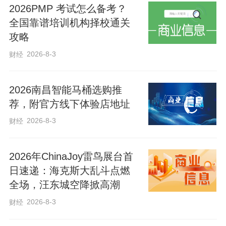
2026PMP 考试怎么备考？
掘提升行动，培育优秀文化企业和品牌。
全国靠谱培训机构择校通关
攻略
在加快建设体育强省方面，规划《纲要》
2026-8-3
财经
提出：加强全民健身场地设施与服务供
给，全省人均体育场地面积达到4.2平方
2026南昌智能马桶选购推
米；广泛开展全民健身活动；将张家口打
荐，附官方线下体验店地址
造成为冰雪高端赛事集聚区，因地制宜培
2026-8-3
财经
育吴桥杂技、永年太极拳等品牌赛事；推
动文旅商体健融合发展。
2026年ChinaJoy雷鸟展台首
日速递：海克斯大乱斗点燃
全场，汪东城空降掀高潮
在加快建设旅游强省方面，规划《纲要》
强调：精心打造冰雪运动、草原避暑、海
2026-8-3
财经
滨度假、温泉康养等特色旅游产品；加快