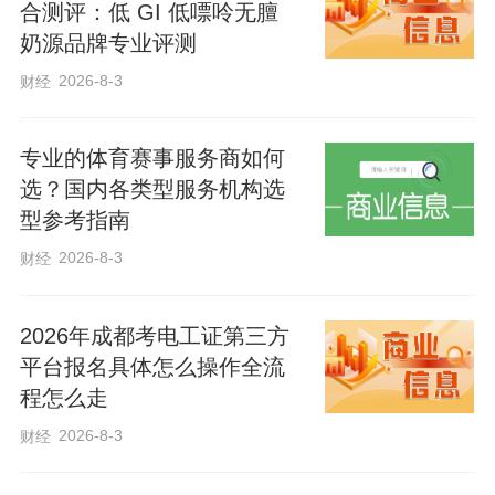
合测评：低 GI 低嘌呤无膻
奶源品牌专业评测
在大力繁荣文化事业方面，规划《纲要》
2026-8-3
财经
提出：打造一批具有河北辨识度、全国影
响力的文艺精品；推动公共文化设施提档
专业的体育赛事服务商如何
升级，广泛开展群众性文化活动；开展全
选？国内各类型服务机构选
型参考指南
民阅读和文化科技卫生"三下乡"、文化进万
家等惠民服务。
2026-8-3
财经
在推动文化产业高质量发展方面，规划
2026年成都考电工证第三方
平台报名具体怎么操作全流
《纲要》明确：推进文化和科技融合，发
程怎么走
展新型文化业态；引导规范网络文学、网
2026-8-3
财经
络游戏、网络视听等健康发展，加强未成
年人网络保护；实施"百县百品"特色文化挖