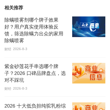
在弘扬和践行社会主义核心价值观方面，
相关推荐
规划《纲要》提出：发展社会主义先进文
化，加强西柏坡精神、塞罕坝精神等研究
除螨喷雾剂哪个牌子效果
阐释传播，弘扬革命文化；推进校园文化
好？用户真实使用体验反
馈，筛选除螨力出众的家用
建设，加强诚信文化建设，加强新时代廉
除螨喷雾
洁文化建设，深入实施公民道德建设工
2026-8-3
财经
程，统筹推进城乡精神文明建设，加强网
络文明建设。
紫金砂莲花手串选哪个牌
子？2026 口碑品牌盘点，选
在传承弘扬中华优秀传统文化方面，规划
对不踩坑
《纲要》明确：深入挖掘涿鹿之战、避暑
2026-8-3
财经
山庄、长城、大运河等文化资源，激活文
化生命力；深入挖掘燕赵文化深厚底蕴，
2026 十大低负担纯驼乳粉综
加强非物质文化遗产保护传承。